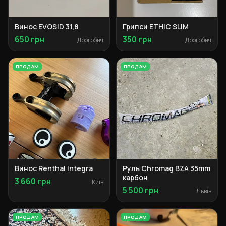
Винос EVOSID 31,8
Грипси ETHIC SLIM
650 грн
350 грн
Дрогобич
Дрогобич
ПРОДАМ
ПРОДАМ
Винос Renthal Integra
Руль Chromag BZA 35mm
карбон
3 660 грн
Київ
5 500 грн
Львів
ПРОДАМ
ПРОДАМ