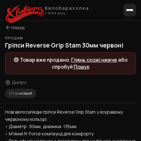
Велобарахолка
з 2003 року
Назад
ПРОДАМ
1 / 4
Гріпси Reverse Grip Stam 30мм червоні
😔 Товар вже продано.
Глянь схожі нижче
або
спробуй
Пошук
Дніпро
Стан
новий
Нові велосипедні гріпси Reverse Grip Stam у яскравому 
червоному кольорі.
• Діаметр: 30мм, довжина: 135мм
• М'який R-Force компаунд для комфорту
• Рельєфний малюнок з логотипом для надійного зчеплення