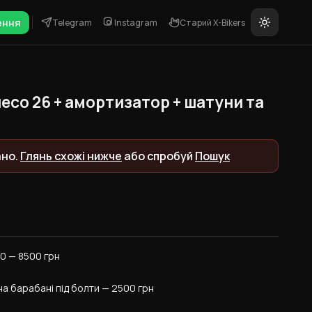
ення
Telegram
Instagram
Старий X-Bikers
лесо 26 + амортизатор + шатуни та
ано.
Глянь схожі нижче
або спробуй
Пошук
160 — 8500 грн
на барабані під болти — 2500 грн