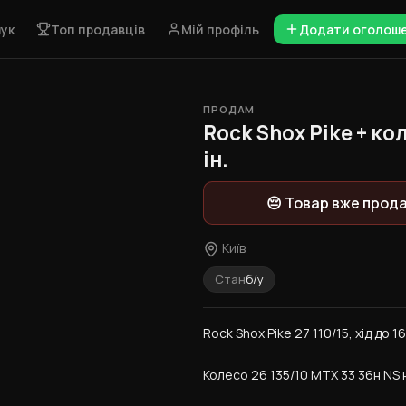
ук
Топ продавців
Мій профіль
Додати оголош
ПРОДАМ
1 / 8
Rock Shox Pike + ко
ін.
😔 Товар вже прод
Київ
Стан
б/у
Rock Shox Pike 27 110/15, хід до 
Колесо 26 135/10 MTX 33 36н NS 