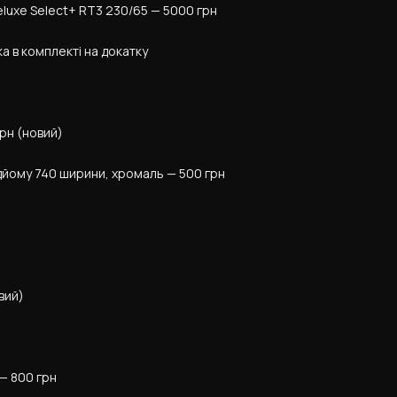
luxe Select+ RT3 230/65 — 5000 грн
ка в комплекті на докатку
грн (новий)
ідйому 740 ширини, хромаль — 500 грн
вий)
 — 800 грн