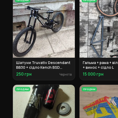
ПРОДАМ
ПРОДАМ
Шатуни Truvativ Descendant
Гальма + рама + ві
BB30 + сідло Kench BSD
+ винос + сідло L
Pivotal + винос Spank +
250 грн
15 000 грн
Чернігів
перемикач Shimano + касета
+ ротори + колеса M
ПРОДАМ
ПРОДАМ