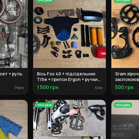
ПРОДАМ
ПРОДАМ
лсет + руль
Вісь Fox 40 + підсідельник
Sram зіроч
Title + грипси Ergon + ручки
заспокоюв
SRAM Maven
касета + B
1 500 грн
500 грн
Рівне
Київ
ПРОДАМ
ПРОДАМ