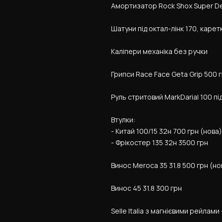
Амортизатор Rock Shox Super De
Шатуни під октал-лінк 170, карет
Каліпери механіка без ручки
Грипси Race Face Geta Grip 500 
Руль стритовий MarkDarial 100 п
Втулки:
- Китай 100/15 32н 700 грн (нова)
- Фрікостер 135 32н 3500 грн
Винос Meroca 35 31.8 500 грн (но
Винос 45 31.8 300 грн
Selle Italia з магнієвими рейлами