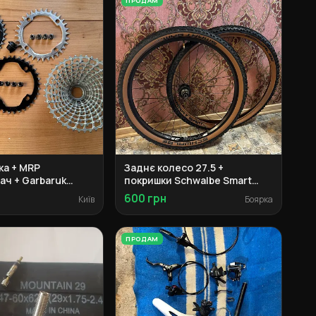
ПРОДАМ
ка + MRP
Заднє колесо 27.5 +
ач + Garbaruk
покришки Schwalbe Smart
urgtec педалі
Sam + обід Weinmann
600 грн
Київ
Боярка
ПРОДАМ