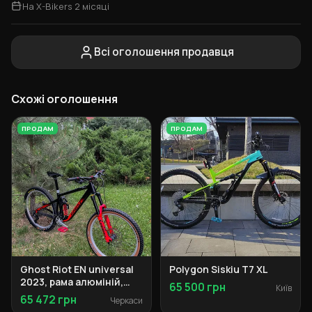
На X-Bikers 2 місяці
Всі оголошення продавця
Схожі оголошення
ПРОДАМ
ПРОДАМ
Ghost Riot EN universal
Polygon Siskiu T7 XL
2023, рама алюміній,
65 500 грн
Київ
розмір M
65 472 грн
Черкаси