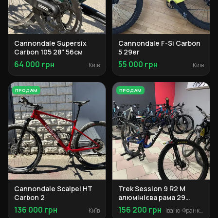
Cannondale Supersix
Cannondale F-Si Carbon
Carbon 105 28" 56см
5 29er
64 000 грн
55 000 грн
Київ
Київ
ПРОДАМ
ПРОДАМ
Cannondale Scalpel HT
Trek Session 9 R2 M
Carbon 2
алюмінієва рама 29
колеса
136 000 грн
156 200 грн
Київ
Івано-Франківськ