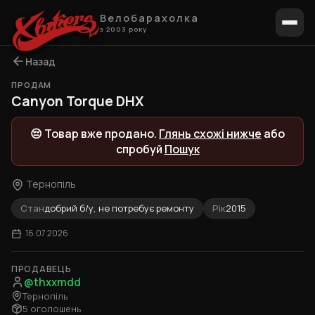
Велобарахолка
з 2003 року
Назад
ПРОДАМ
1 / 6
Canyon Torque DHX
😔 Товар вже продано.
Глянь схожі нижче
або
спробуй
Пошук
Тернопіль
Стан
добрий б/у, не потребує ремонту
Рік
2015
16.07.2026
ПРОДАВЕЦЬ
@thxxmdd
Тернопіль
5 оголошень