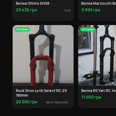
Вилка Ohlins DH38
Вилка Marzocchi B
29 436 грн
9 999 грн
Київ
ПРОДАМ
ПРОДАМ
Rock Shox Lyrik Select RC 29
Вилка RS Yari RC 1
180mm
11 000 грн
20 000 грн
Івано-Франківськ