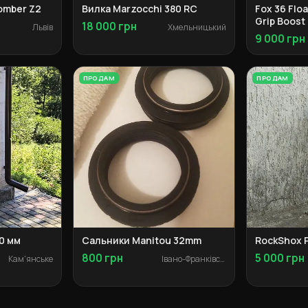
omber Z2
Вилка Marzocchi 380 RC
Fox 36 Flo
Grip Boost
18 000 грн
Львів
Хмельницький
9 000 грн
ПРОДАМ
ПРОДАМ
40 мм
Сальники Manitou 32mm
RockShox P
800 грн
5 000 грн
Кам'янське
Івано-Франківськ