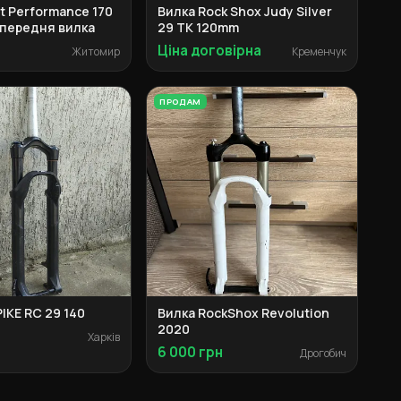
at Performance 170
Вилка Rock Shox Judy Silver
 передня вилка
29 TK 120mm
Ціна договірна
Житомир
Кременчук
ПРОДАМ
IKE RC 29 140
Вилка RockShox Revolution
2020
Харків
6 000 грн
Дрогобич