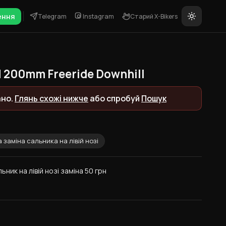
ення
Telegram
Instagram
Старий X-Bikers
 200mm Freeride Downhill
ано.
Глянь схожі нижче
або спробуй
Пошук
 заміна сальника на лівій нозі
ьник на лівій нозі заміна 50 грн