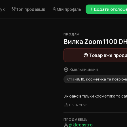
ук
Топ продавців
Мій профіль
Додати оголош
ПРОДАМ
1 / 2
Вилка Zoom 1100 DH
😔 Товар вже прод
Хмельницький
Стан
9/10, косметика та потрібна
З нюансів тільки косметика та сал
08.07.2026
ПРОДАВЕЦЬ
@kleosstro