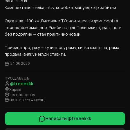
Вага: ~1,6 кг
Комплектація: вилка, вісь, коробка, мануал, якір забитий
Одкатала ~100 км. Виконане ТО: нові масла в демпфері та 
штанах, все змащено. Різьби всі цілі. Пильники в ідеалі, ноги 
без подряпин — стан практично новий.
Причина продажу — купив нову раму, вилка вже інша, рама 
продана, вилку некуди ставити.
24.06.2026
ПРОДАВЕЦЬ
@treeekkk
Харків
1 оголошення
На X-Bikers 4 місяці
Написати @treeekkk