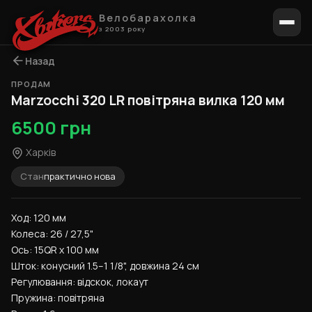
Велобарахолка
з 2003 року
Назад
ПРОДАМ
1 / 8
Marzocchi 320 LR повітряна вилка 120 мм
6500 грн
Харків
Стан
практично нова
Ход: 120 мм
Колеса: 26 / 27,5"
Ось: 15QR x 100 мм
Шток: конусний 1.5–1 1/8", довжина 24 см
Регулювання: відскок, локаут
Пружина: повітряна