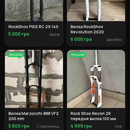
RockShox PIKE RC 29 140
Вилка RockShox
Revolution 2020
5 000 грн
Харків
6 000 грн
Дрогобич
ПРОДАМ
ПРОДАМ
Вилка Marzocchi 888 VF2
Rock Shox Recon 26
200 mm
передня вилка 100 мм
5 800 грн
4 999 грн
Сторожинець
Київ