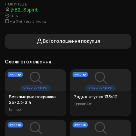
ПОКУПЕЦЬ
@B2_Sspirit
Київ
На X-Bikers 3 місяці
Всі оголошення покупця
Схожі оголошення
КУПЛЮ
КУПЛЮ
ХОЧУ КУПИТИ
ХОЧУ КУПИТИ
Безкамерна покришка
Задня втулка 135×12
26×2.3-2.4
Кривий Ріг
Дніпро
КУПЛЮ
КУПЛЮ