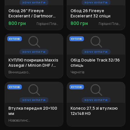
ХОЧУ КУПИТИ
ХОЧУ КУПИТИ
Обод 26" Fireeye
Обод 26 Fireeye
Excelerant / Dartmoor
Excelerant 32 спіци
Fortress / Shield / Rider
800 грн
800 грн
Горішні Плавні
Горішні Плавні
під 32 спіці
КУПЛЮ
КУПЛЮ
ХОЧУ КУПИТИ
ХОЧУ КУПИТИ
КУПЛЮ покришка Maxxis
Обід Double Track 32/36
Assegai / Minion DHF /
спиць
Minion DHR II 26"
Вінницька область
Чернігів
КУПЛЮ
КУПЛЮ
ХОЧУ КУПИТИ
ХОЧУ КУПИТИ
Втулка передня 20×100
Колесо 27,5 зі втулкою
мм
12х148 HG
Нововолинськ