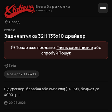
Велобарахолка
з 2003 року
Назад
КУПЛЮ
Задня втулка 32H 135x10 драйвер
😔 Товар вже продано.
Глянь схожі нижче
або
спробуй
Пошук
Київ
Розмір
32H 135x10
Під драйвер, барабан або сінгл спід (14-15т), бюджет до 
4000 грн
29.06.2026