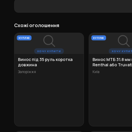
Схожі оголошення
КУПЛЮ
КУПЛЮ
ХОЧУ КУПИТИ
ХОЧУ КУПИ
Винос під 35 руль коротка
Винос МТБ 31.8 мм
довжина
Renthal або Truvat
Запоріжжя
Київ