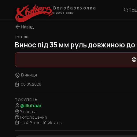
Велобарахолка
Пош
з 2003 року
Назад
КУПЛЮ
Винос під 35 мм руль довжиною до
😔
Вінниця
08.05.2026
ПОКУПЕЦЬ
@Illuhaar
Вінниця
1 оголошення
На X-Bikers 10 місяців