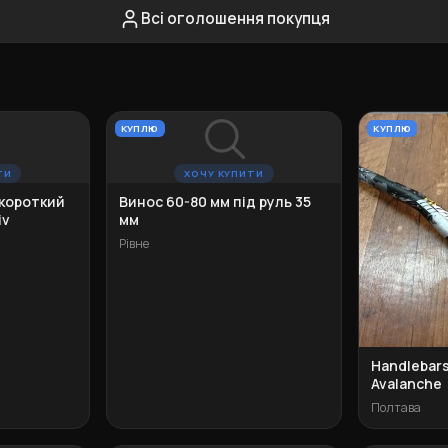
Всі оголошення покупця
КУПЛЮ
КУПЛЮ
ТИ
ХОЧУ КУПИТИ
 короткий
Винос 60-80 мм під руль 35
iv
мм
Рівне
Handlebar
Avalanche
Полтава