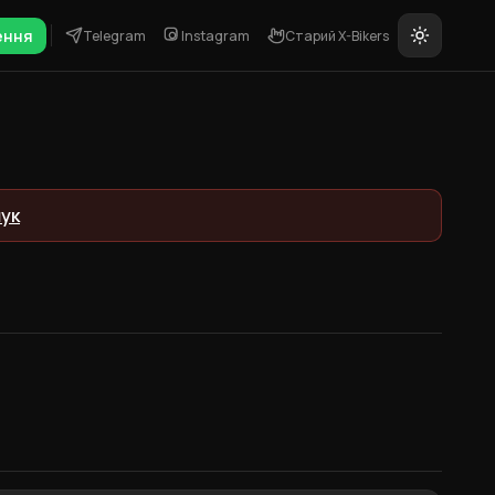
ення
Telegram
Instagram
Старий X-Bikers
ук