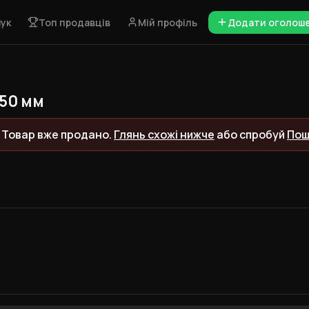
ук
Топ продавців
Мій профіль
Додати оголош
 50 мм
 Товар вже продано.
Глянь схожі нижче
або спробуй
Пош