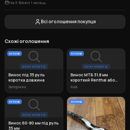
На X-Bikers 1 місяць
Всі оголошення покупця
Схожі оголошення
КУПЛЮ
КУПЛЮ
ХОЧУ КУПИТИ
ХОЧУ КУПИТИ
Винос під 35 руль
Винос МТБ 31.8 мм
коротка довжина
короткий Renthal або
Truvativ
Запоріжжя
Київ
КУПЛЮ
КУПЛЮ
ХОЧУ КУПИТИ
Винос 60-80 мм під руль
35 мм