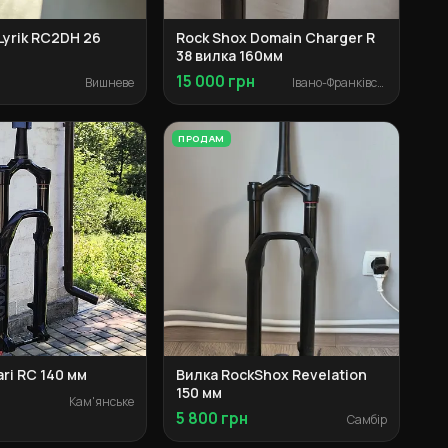
Lyrik RC2DH 26
Rock Shox Domain Charger R
38 вилка 160мм
15 000 грн
Вишневе
Івано-Франківськ
ПРОДАМ
ari RC 140 мм
Вилка RockShox Revelation
150 мм
н
Кам'янське
5 800 грн
Самбір