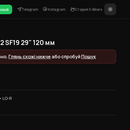
ення
Telegram
Instagram
Старий X-Bikers
2 SF19 29" 120 мм
ано.
Глянь схожі нижче
або спробуй
Пошук
• LO-R