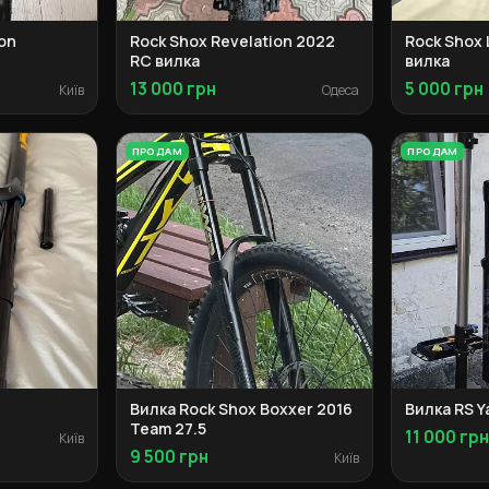
on
Rock Shox Revelation 2022
Rock Shox 
RC вилка
вилка
13 000 грн
5 000 грн
Київ
Одеса
ПРОДАМ
ПРОДАМ
Вилка Rock Shox Boxxer 2016
Вилка RS Y
Team 27.5
11 000 гр
Київ
9 500 грн
Київ