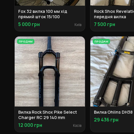
Fox 32 вилка 100 мм хід
Rock Shox Revelati
прямий шток 15/100
передня вилка
5 000 грн
7 500 грн
Київ
ПРОДАМ
ПРОДАМ
Вилка Rock Shox Pike Select
Вилка Ohlins DH38
Charger RC 29 140 mm
29 436 грн
12 000 грн
Косів