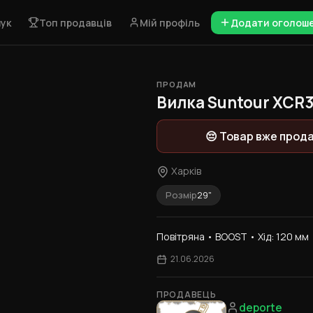
ук
Топ продавців
Мій профіль
Додати оголош
ПРОДАМ
1 / 7
Вилка Suntour XCR3
😔 Товар вже прод
Харків
Розмір
29"
Повітряна • BOOST • Хід: 120 мм 
21.06.2026
ПРОДАВЕЦЬ
deporte