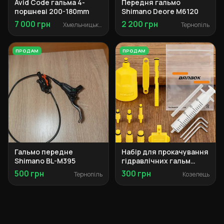
Avid Code гальма 4-
Передня гальмо
поршневі 200-180mm
Shimano Deore M6120
7 000 грн
2 200 грн
Хмельницький
Тернопіль
ПРОДАМ
ПРОДАМ
Гальмо передне
Набір для прокачування
Shimano BL-M395
гідравлічних гальм
(повний комплект)
500 грн
300 грн
Тернопіль
Козелець