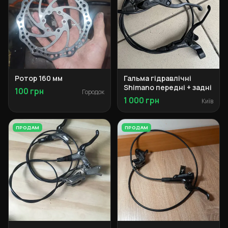
Ротор 160 мм
Гальма гідравлічні
Shimano передні + задні
100 грн
Городок
1 000 грн
Київ
ПРОДАМ
ПРОДАМ