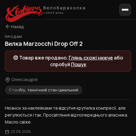
Велобарахолка
з 2003 року
Назад
ПРОДАМ
1 / 8
Вилка Marzocchi Drop Off 2
😔 Товар вже продано.
Глянь схожі нижче
або
спробуй
Пошук
Олександрія
Стан
б/у, технічний стан ідеальний
Нюанси за наклейками та відсутня крутилка компресії, але 
регулюється і так. Просвітління від попереднього власника. 
Масло свіже.
23.06.2026