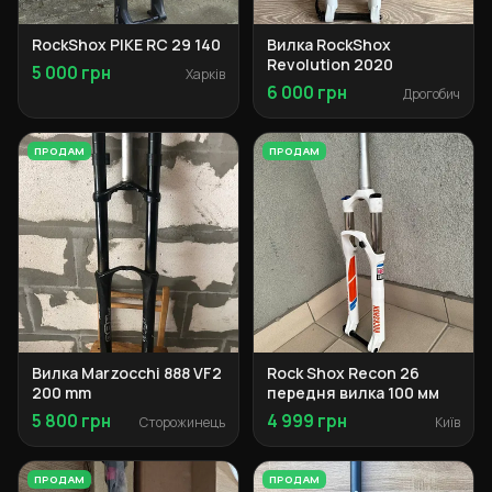
RockShox PIKE RC 29 140
Вилка RockShox
Revolution 2020
5 000 грн
Харків
6 000 грн
Дрогобич
ПРОДАМ
ПРОДАМ
Вилка Marzocchi 888 VF2
Rock Shox Recon 26
200 mm
передня вилка 100 мм
5 800 грн
4 999 грн
Сторожинець
Київ
ПРОДАМ
ПРОДАМ