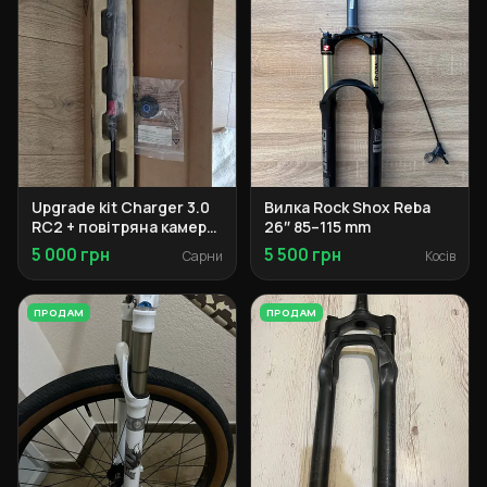
Upgrade kit Charger 3.0
Вилка Rock Shox Reba
RC2 + повітряна камера
26″ 85–115 mm
140 мм
5 000 грн
5 500 грн
Сарни
Косів
ПРОДАМ
ПРОДАМ