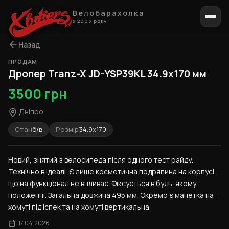
Велобарахолка
з 2003 року
Назад
ПРОДАМ
1 / 5
Дропер Tranz-X JD-YSP39KL 34.9x170 мм
3500 грн
Дніпро
Стан
б/в
Розмір
34.9x170
Новий, знятий з велосипеда після одного тест райду. 
Технічно в ідеалі. Є лише косметична подряпина на корпусі, 
що на функціонал не впливає. Фіксується в будь-якому 
положенні. Загальна довжина 495 мм. Окремо є манетка на 
хомуті під Іспек та на хомуті вертикальна.
17.04.2026