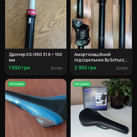
Дропер KS i950 31.6 × 100
Амортизаційний
мм
підсідельник BySchulz
G.2 30.9
1 650 грн
2 950 грн
Дніпро
Дніпро
ПРОДАМ
ПРОДАМ