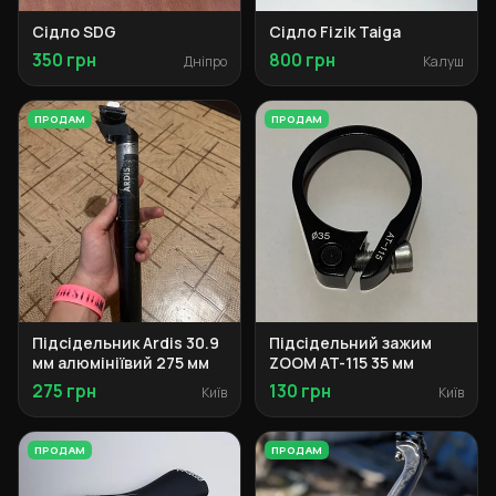
Сідло SDG
Сідло Fizik Taiga
350 грн
800 грн
Дніпро
Калуш
ПРОДАМ
ПРОДАМ
Підсідельник Ardis 30.9
Підсідельний зажим
мм алюмініївий 275 мм
ZOOM AT-115 35 мм
275 грн
130 грн
Київ
Київ
ПРОДАМ
ПРОДАМ