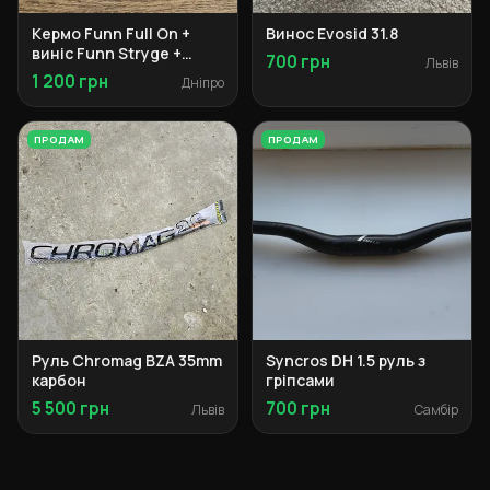
Кермо Funn Full On +
Винос Evosid 31.8
виніс Funn Stryge +
700 грн
Львів
грипси NN
1 200 грн
Дніпро
ПРОДАМ
ПРОДАМ
Руль Chromag BZA 35mm
Syncros DH 1.5 руль з
карбон
гріпсами
5 500 грн
700 грн
Львів
Самбір