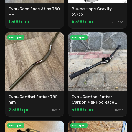
Руль Race Face Atlas 760
Винос Hope Gravity
мм
35×35
1 500 грн
4 590 грн
Дніпро
ПРОДАМ
ПРОДАМ
Руль Renthal Fatbar 780
Руль Renthal Fatbar
mm
Carbon + винос Race
Face Aeffect R + грипси
2 500 грн
5 000 грн
Косів
Косів
SDG
ПРОДАМ
ПРОДАМ