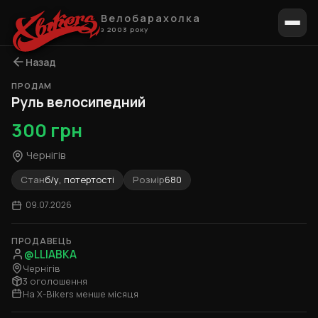
Велобарахолка
з 2003 року
Назад
ПРОДАМ
1 / 5
Руль велосипедний
300 грн
Чернігів
Стан
б/у, потертості
Розмір
680
09.07.2026
ПРОДАВЕЦЬ
@LLlABKA
Чернігів
3 оголошення
На X-Bikers менше місяця