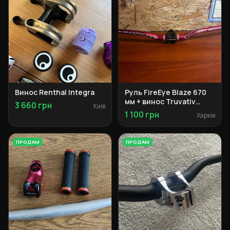
Винос Renthal Integra
Руль FireEye Blaze 670
мм + винос Truvativ
3 660 грн
Київ
Hussefelt
1 100 грн
Харків
ПРОДАМ
ПРОДАМ