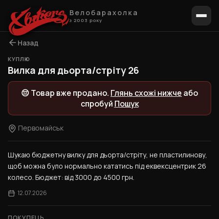
Велобарахолка
з 2003 року
Назад
КУПЛЮ
Вилка для дьорта/стріту 26
😔 Товар вже продано.
Глянь схожі нижче
або
спробуй
Пошук
Первомайськ
Шукаю бюджетну вилку для дьорта/стріту, не пластилинову, 
щоб можна було нормально кататись під еквексцентрик 26 
колесо. Бюджет: від 3000 до 4500 грн.
12.07.2026
ПОКУПЕЦЬ