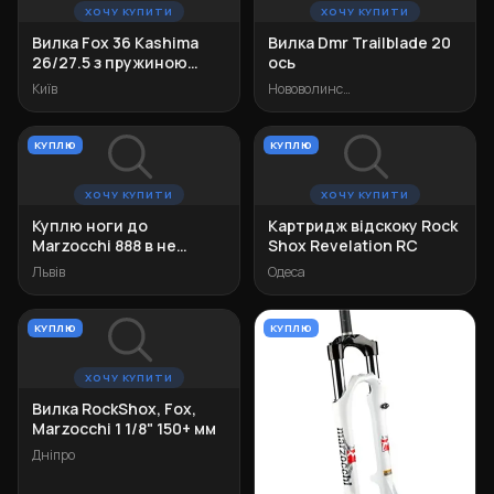
ХОЧУ КУПИТИ
ХОЧУ КУПИТИ
Вилка Fox 36 Kashima
Вилка Dmr Trailblade 20
26/27.5 з пружиною
ось
Float
Київ
Нововолинськ
КУПЛЮ
КУПЛЮ
ХОЧУ КУПИТИ
ХОЧУ КУПИТИ
Куплю ноги до
Картридж відскоку Rock
Marzocchi 888 в не
Shox Revelation RC
сильно вбитому стані
Львів
Одеса
КУПЛЮ
КУПЛЮ
ХОЧУ КУПИТИ
Вилка RockShox, Fox,
Marzocchi 1 1/8" 150+ мм
Дніпро