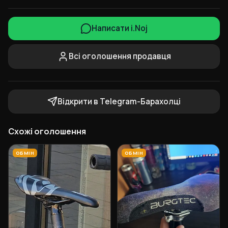
Написати i.Noj
Всі оголошення продавця
Відкрити в Telegram-Барахолці
Схожі оголошення
ОБМІН
ОБМІН