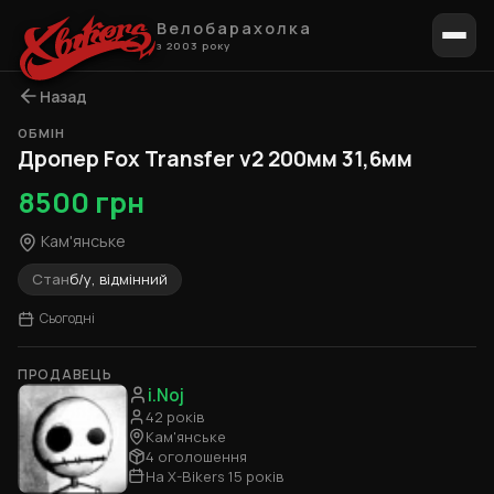
Велобарахолка
з 2003 року
Назад
ОБМІН
Дропер Fox Transfer v2 200мм 31,6мм
8500 грн
Кам'янське
Стан
б/у, відмінний
Сьогодні
ПРОДАВЕЦЬ
i.Noj
42 років
Кам'янське
4 оголошення
На X-Bikers 15 років