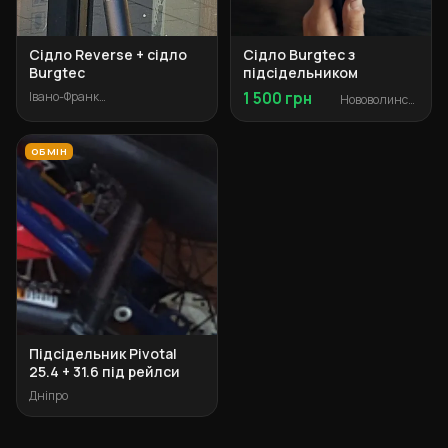
Сідло Reverse + сідло
Сідло Burgtec з
Burgtec
підсідельником
Івано-Франківськ
1 500 грн
Нововолинськ
ОБМІН
Підсідельник Pivotal
25.4 + 31.6 під рейлси
Дніпро