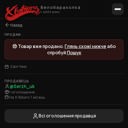
Велобарахолка
з 2003 року
Назад
ПРОДАМ
1 / 2
😔 Товар вже продано.
Глянь схожі нижче
або
спробуй
Пошук
2 дні тому
ПРОДАВЕЦЬ
@Serzh_uk
1 оголошення
На X-Bikers 1 місяць
Всі оголошення продавця