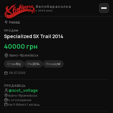
Велобарахолка
з 2003 року
Назад
ПРОДАМ
1 / 6
Specialized SX Trail 2014
40000 грн
Івано-Франківськ
Стан
б/у
Рік
2014
Розмір
M
08.07.2026
ПРОДАВЕЦЬ
@scot_voltage
Івано-Франківськ
4 оголошення
На X-Bikers 1 місяць