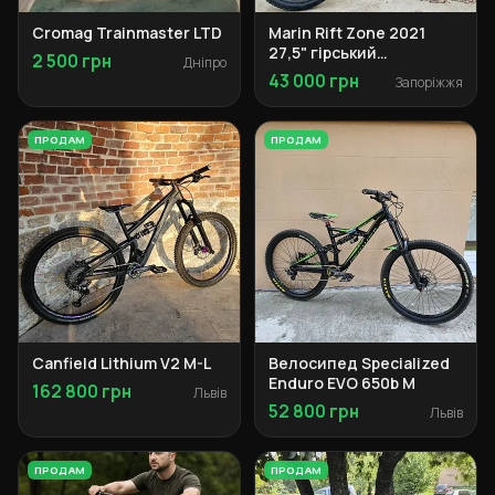
Cromag Trainmaster LTD
Marin Rift Zone 2021
27,5" гірський
2 500 грн
Дніпро
велосипед
43 000 грн
Запоріжжя
ПРОДАМ
ПРОДАМ
Canfield Lithium V2 M-L
Велосипед Specialized
Enduro EVO 650b М
162 800 грн
Львів
52 800 грн
Львів
ПРОДАМ
ПРОДАМ