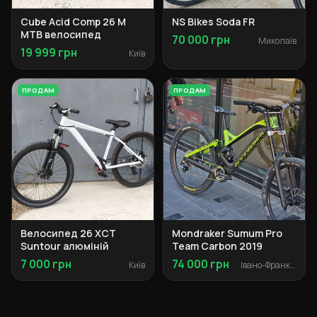
Cube Acid Comp 26 M
NS Bikes Soda FR
MTB велосипед
70 000 грн
Миколаїв
19 999 грн
Київ
ПРОДАМ
ПРОДАМ
Велосипед 26 XCT
Mondraker Sumum Pro
Suntour алюміній
Team Carbon 2019
7 000 грн
74 000 грн
Київ
Івано-Франківськ