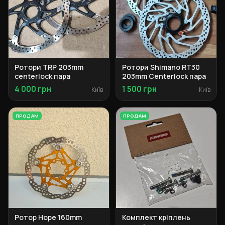
Ротори TRP 203mm
Ротори Shimano RT30
centerlock пара
203mm Centerlock пара
4 000 грн
1 500 грн
Київ
Київ
ПРОДАМ
ПРОДАМ
Ротор Hope 160mm
Комплект кріплень