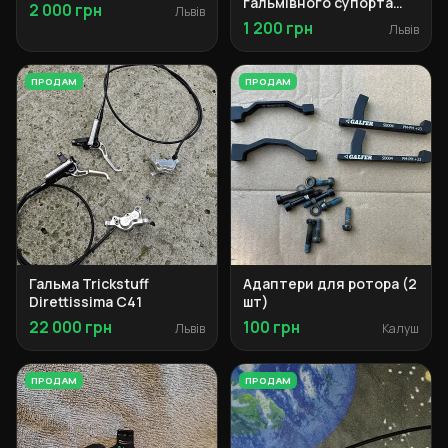
гальмівного супорта
2 000 грн
Львів
SRAM Maven
1 200 грн
Львів
ПРОДАМ
ПРОДАМ
Гальма Trickstuff
Адаптери для ротора (2
Direttissima C41
шт)
22 000 грн
100 грн
Львів
Калуш
ПРОДАМ
ПРОДАМ