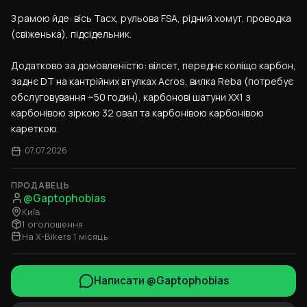
З рамою йде: вісь Tacx, рульова FSA, рідний хомут, проводка 
(свіженька), підсідельник.
Додатково за домовленістю: вілсет, переднє коліщо карбон, 
заднє DT на кантрійних втулках Acros, вилка Reba (потребує 
обслуговування ~50 годин), карбонові шатуни XX1 з 
карбонівою зіркою 32 овал та карбонівою карбонівою 
кареткою.
07.07.2026
ПРОДАВЕЦЬ
@Gaptophobias
Київ
1 оголошення
На X-Bikers 1 місяць
Написати @Gaptophobias