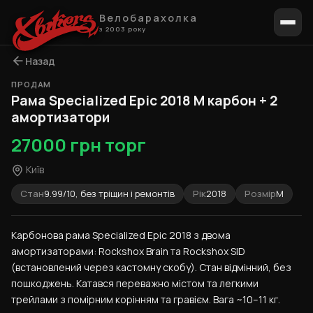
Велобарахолка
з 2003 року
Назад
ПРОДАМ
1 / 5
Рама Specialized Epic 2018 M карбон + 2
амортизатори
27000 грн торг
Київ
Стан
9.99/10, без тріщин і ремонтів
Рік
2018
Розмір
M
Карбонова рама Specialized Epic 2018 з двома 
амортизаторами: Rockshox Brain та Rockshox SID 
(встановлений через кастомну скобу). Стан відмінний, без 
пошкоджень. Катався переважно містом та легкими 
трейлами з помірним корінням та гравієм. Вага ~10–11 кг.