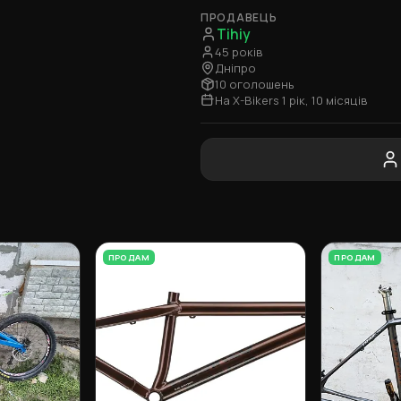
ПРОДАВЕЦЬ
Tihiy
45 років
Дніпро
10 оголошень
На X-Bikers 1 рік, 10 місяців
ПРОДАМ
ПРОДАМ