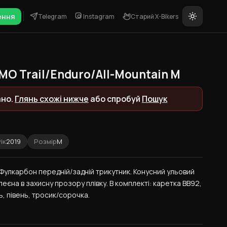
ення
Telegram
Instagram
Старий X-Bikers
O Trail/Enduro/All-Mountain M
ано.
Глянь схожі нижче
або спробуй
Пошук
ік
2019
Розмір
M
г. Фулкарбон передній/задній трикутник. Конусний ульовий 
еєна в захисну прозору плівку. В комплекті: каретка ВВ92, 
ь, півень, тросик/сорочка.