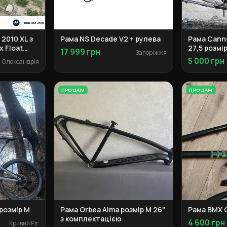
 2010 XL з
Рама NS Decade V2 + рулева
Рама Canno
 Float
27,5 розмір
17 999 грн
Запоріжжя
5 000 грн
Олександрія
ПРОДАМ
ПРОДАМ
розмір M
Рама Orbea Alma розмір M 26"
Рама BMX 
з комплектацією
4 600 грн
Кривий Ріг