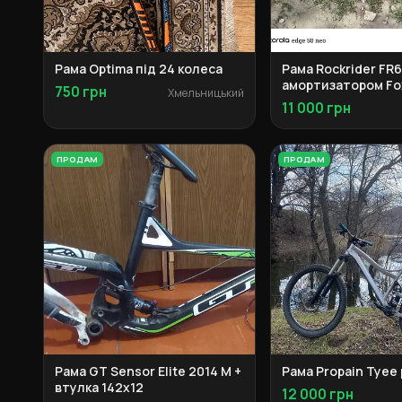
Рама Optima під 24 колеса
Рама Rockrider FR6
амортизатором Fox
750 грн
Хмельницький
RP23
11 000 грн
ПРОДАМ
ПРОДАМ
Рама GT Sensor Elite 2014 M +
Рама Propain Tyee 
втулка 142x12
12 000 грн