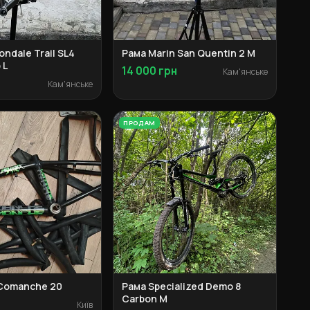
ndale Trail SL4
Рама Marin San Quentin 2 M
 L
14 000 грн
Кам'янське
Кам'янське
ПРОДАМ
Comanche 20
Рама Specialized Demo 8
Carbon М
Київ