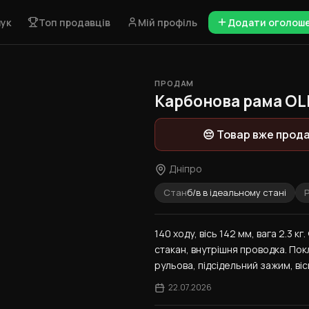
ук
Топ продавців
Мій профіль
Додати оголош
ПРОДАМ
Карбонова рама OLM
😔 Товар вже прод
Дніпро
Стан
б/в в ідеальному стані
Р
140 ходу, вісь 142 мм, вага 2.3 к
стакан, внутрішня проводка. Покл
рульова, підсідельний зажим, віс
22.07.2026