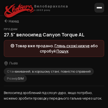
Велобарахолка
з 2003 року
Назад
ПРОДАМ
27.5" велосипед Canyon Torque AL
😔 Товар вже продано.
Глянь схожі нижче
або
спробуй
Пошук
Львів
Стан
вживаний, в хорошому стані, повністю справний
Розмір
S/M
Велосипед зроблений під слоуп-дуро, якщо потрібно, 
можемо зробити проводку переднього гальма через шток.