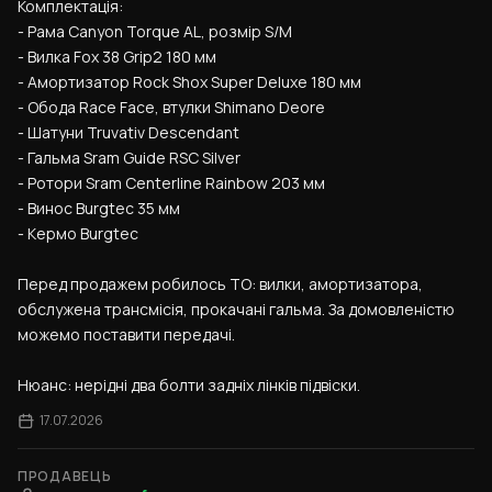
Комплектація:
- Рама Canyon Torque AL, розмір S/M
- Вилка Fox 38 Grip2 180 мм
- Амортизатор Rock Shox Super Deluxe 180 мм
- Обода Race Face, втулки Shimano Deore
- Шатуни Truvativ Descendant
- Гальма Sram Guide RSC Silver
- Ротори Sram Centerline Rainbow 203 мм
- Винос Burgtec 35 мм
- Кермо Burgtec
Перед продажем робилось ТО: вилки, амортизатора, 
обслужена трансмісія, прокачані гальма. За домовленістю 
можемо поставити передачі.
Нюанс: нерідні два болти задніх лінків підвіски.
17.07.2026
ПРОДАВЕЦЬ