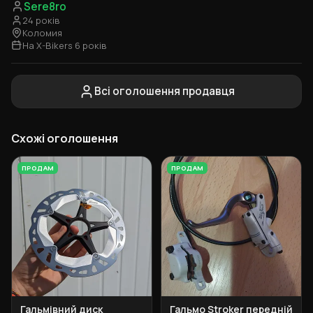
Sere8ro
24 років
Коломия
На X-Bikers 6 років
Всі оголошення продавця
Схожі оголошення
ПРОДАМ
ПРОДАМ
Гальмівний диск
Гальмо Stroker передній