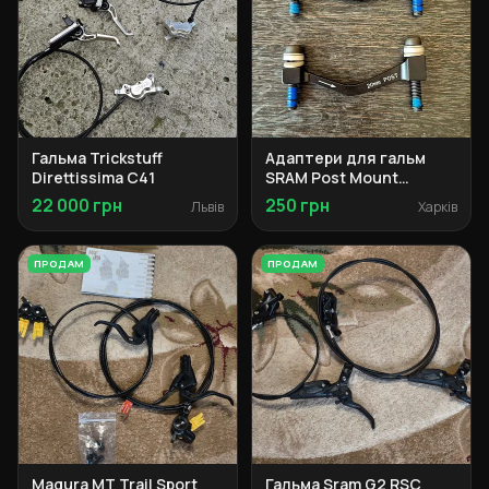
Гальма Trickstuff
Адаптери для гальм
Direttissima C41
SRAM Post Mount
Bracket +20 мм
22 000 грн
250 грн
Львів
Харків
ПРОДАМ
ПРОДАМ
Magura MT Trail Sport
Гальма Sram G2 RSC