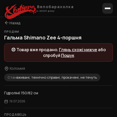
Велобарахолка
з 2003 року
Назад
ПРОДАМ
1 / 6
Гальма Shimano Zee 4-поршня
😔 Товар вже продано.
Глянь схожі нижче
або
спробуй
Пошук
Коломия
Стан
вживані, технічно справні, прокачені, не течуть
Гідролінії 150/82 см
19.07.2026
ПРОДАВЕЦЬ