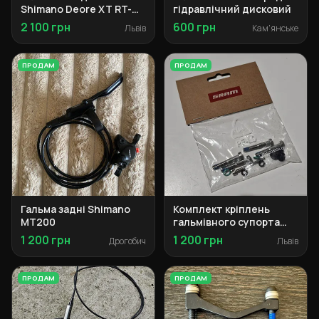
Shimano Deore XT RT-
гідравлічний дисковий
MT800-M
2 100 грн
600 грн
Львів
Кам'янське
ПРОДАМ
ПРОДАМ
Гальма задні Shimano
Комплект кріплень
MT200
гальмівного супорта
SRAM Maven
1 200 грн
1 200 грн
Дрогобич
Львів
ПРОДАМ
ПРОДАМ