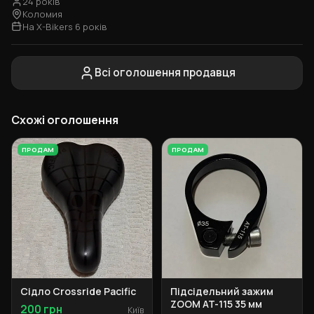
24 років
Коломия
На X-Bikers 6 років
Всі оголошення продавця
Схожі оголошення
ПРОДАМ
ПРОДАМ
Сідло Crossride Pacific
Підсідельний зажим
ZOOM AT-115 35 мм
200 грн
Київ