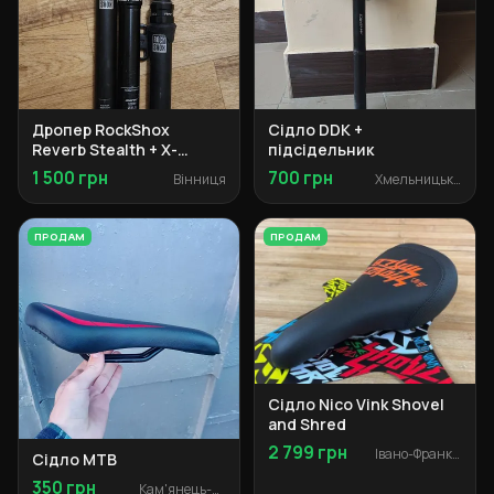
Дропер RockShox
Сідло DDK +
Reverb Stealth + X-
підсідельник
Fusion Manic на
1 500 грн
700 грн
Вінниця
Хмельницький
запчастини
ПРОДАМ
ПРОДАМ
Сідло Nico Vink Shovel
and Shred
2 799 грн
Івано-Франківськ
Сідло MTB
350 грн
Кам'янець-Подільський