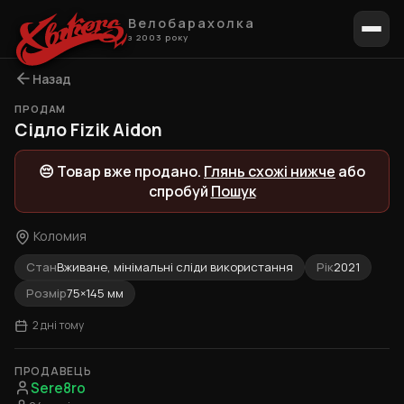
Велобарахолка
з 2003 року
Назад
ПРОДАМ
1 / 7
Сідло Fizik Aidon
😔 Товар вже продано.
Глянь схожі нижче
або
спробуй
Пошук
Коломия
Стан
Вживане, мінімальні сліди використання
Рік
2021
Розмір
75×145 мм
2 дні тому
ПРОДАВЕЦЬ
Sere8ro