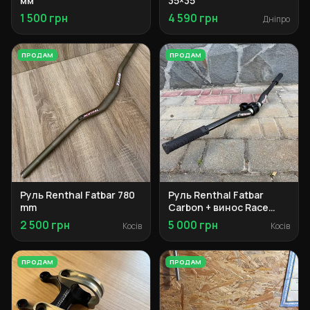
мм
35×35
1 500 грн
4 590 грн
Дніпро
ПРОДАМ
ПРОДАМ
Руль Renthal Fatbar 780
Руль Renthal Fatbar
mm
Carbon + винос Race
Face Aeffect R + грипси
2 500 грн
5 000 грн
Косів
Косів
SDG
ПРОДАМ
ПРОДАМ