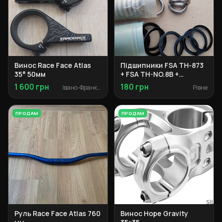
Винос Race Face Atlas
Підшипники FSA TH-873
35° 50мм
+ FSA TH-NO.8B +
запчастини рульової
1 600 грн
180 грн
Івано-Франківськ
Рівне
ПРОДАМ
ПРОДАМ
Руль Race Face Atlas 760
Винос Hope Gravity