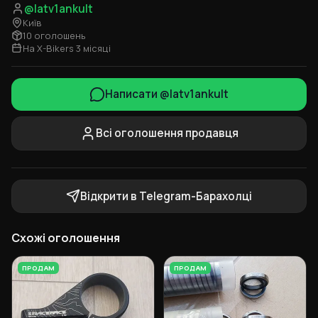
@latv1ankult
Київ
10 оголошень
На X-Bikers 3 місяці
Написати @latv1ankult
Всі оголошення продавця
Відкрити в Telegram-Барахолці
Схожі оголошення
ПРОДАМ
ПРОДАМ