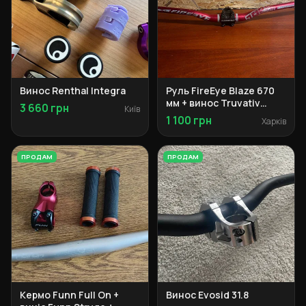
Винос Renthal Integra
Руль FireEye Blaze 670
мм + винос Truvativ
3 660 грн
Київ
Hussefelt
1 100 грн
Харків
ПРОДАМ
ПРОДАМ
Кермо Funn Full On +
Винос Evosid 31.8