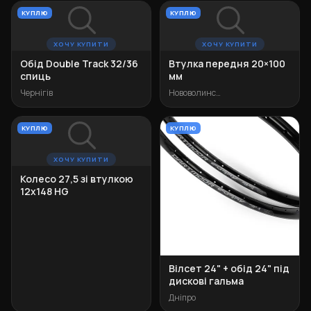
КУПЛЮ
КУПЛЮ
ХОЧУ КУПИТИ
ХОЧУ КУПИТИ
Обід Double Track 32/36
Втулка передня 20×100
спиць
мм
Чернігів
Нововолинськ
КУПЛЮ
КУПЛЮ
ХОЧУ КУПИТИ
Колесо 27,5 зі втулкою
12х148 HG
Вілсет 24" + обід 24" під
дискові гальма
Дніпро