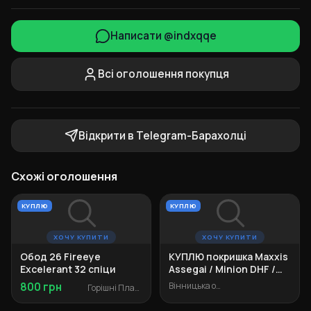
Написати @indxqqe
Всі оголошення покупця
Відкрити в Telegram-Барахолці
Схожі оголошення
КУПЛЮ
КУПЛЮ
ХОЧУ КУПИТИ
ХОЧУ КУПИТИ
Обод 26 Fireeye
КУПЛЮ покришка Maxxis
Excelerant 32 спіци
Assegai / Minion DHF /
Minion DHR II 26"
800 грн
Вінницька область
Горішні Плавні