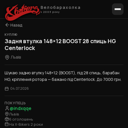
Велобарахолка
з 2003 року
Назад
КУПЛЮ
Задня втулка 148×12 BOOST 28 спиць HG
Centerlock
Львів
Шукаю задню втулку 148×12 (BOOST), під 28 спиць, барабан 
HG, кріплення ротора — бажано під Centerlock. До 7000 грн.
04.07.2026
ПОКУПЕЦЬ
@indxqqe
Львів
6 оголошень
На X-Bikers 2 роки