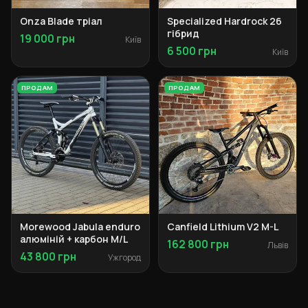
Onza Blade тріал
Specialized Hardrock 26
гібрид
19 000 грн
Київ
6 500 грн
Київ
ПРОДАМ
ПРОДАМ
Morewood Jabula enduro
Canfield Lithium V2 M-L
алюміній + карбон M/L
162 800 грн
Львів
43 800 грн
Ужгород