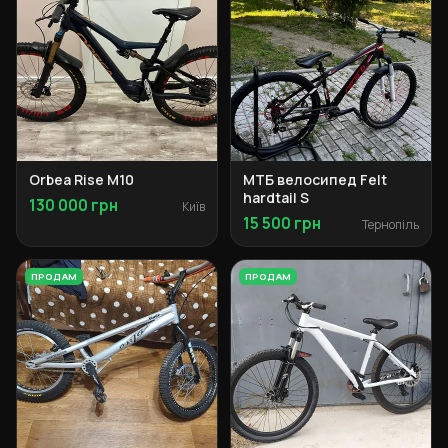
Orbea Rise M10
МТБ велосипед Felt
hardtail S
130 000 грн
Київ
15 500 грн
Тернопіль
ПРОДАМ
ПРОДАМ