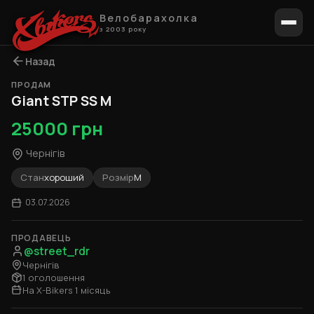
Велобарахолка
з 2003 року
Назад
ПРОДАМ
1 / 2
Giant STP SS M
25000 грн
Чернігів
Стан
хороший
Розмір
M
03.07.2026
ПРОДАВЕЦЬ
@street_rdr
Чернігів
1 оголошення
На X-Bikers 1 місяць