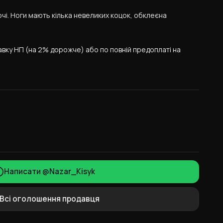
і. Ноги мають кілька невеликих коцок, обклеєна 
авку НП (на 2% дорожче) або по повній предоплаті на 
Написати @Nazar_Kisyk
Всі оголошення продавця