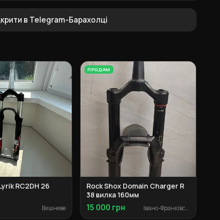
дкрити в Telegram-Барахолці
ПРОДАМ
Lyrik RC2DH 26
Rock Shox Domain Charger R
38 вилка 160мм
15 000 грн
Вишневе
Івано-Франківськ