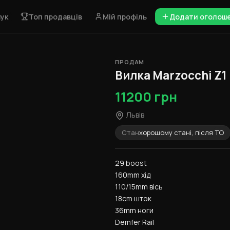
ук
Топ продавців
Мій профіль
Додати оголош
ПРОДАМ
1 / 8
Вилка Marzocchi Z1 
11200 грн
Львів
Стан
хорошому стані, після ТО
29 boost
160mm хід
110/15mm вісь
18cm шток
36mm ноги
Demfer Rail