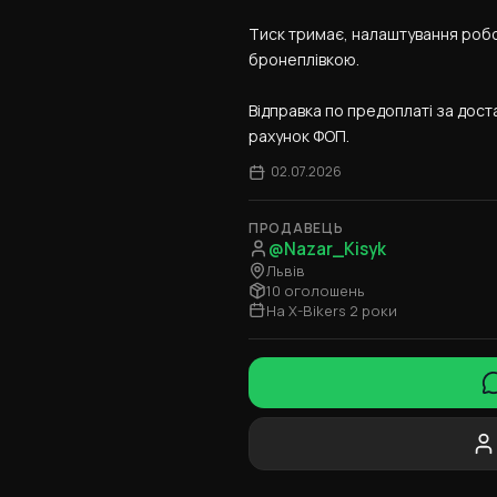
Тиск тримає, налаштування робоч
бронеплівкою.
Відправка по предоплаті за дост
рахунок ФОП.
02.07.2026
ПРОДАВЕЦЬ
@Nazar_Kisyk
Львів
10 оголошень
На X-Bikers 2 роки