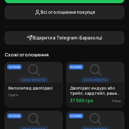
Всі оголошення покупця
Відкрити в Telegram-Барахолці
Схожі оголошення
КУПЛЮ
КУПЛЮ
ХОЧУ КУПИТИ
ХОЧУ КУПИТИ
Велосипед двопідвіс
Двопідвіс ендуро або
трейл, хардтейл, рама
Одеса
M-L
37 500 грн
Рівне
КУПЛЮ
КУПЛЮ
ХОЧУ КУПИТИ
ХОЧУ КУПИТИ