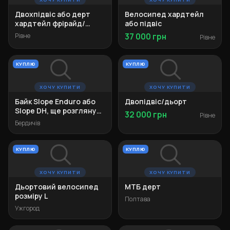
Двохпідвіс або дерт
Велосипед хардтейл
хардтейл фрірайд/
або підвіс
ендуро
Рівне
37 000 грн
Рівне
КУПЛЮ
КУПЛЮ
ХОЧУ КУПИТИ
ХОЧУ КУПИТИ
Байк Slope Enduro або
Двопідвіс/дьорт
Slope DH, ще розгляну
32 000 грн
Рівне
Dartmoor Hornet Pro
Бердичів
КУПЛЮ
КУПЛЮ
ХОЧУ КУПИТИ
ХОЧУ КУПИТИ
Дьортовий велосипед
МТБ дерт
розміру L
Полтава
Ужгород