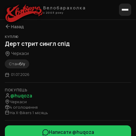
Велобарахолка
з 2003 року
Назад
КУПЛЮ
Дерт стрит сингл спід
Черкаси
Стан
б/у
01.07.2026
ПОКУПЕЦЬ
@huqoza
Черкаси
4 оголошення
На X-Bikers 1 місяць
Написати @huqoza