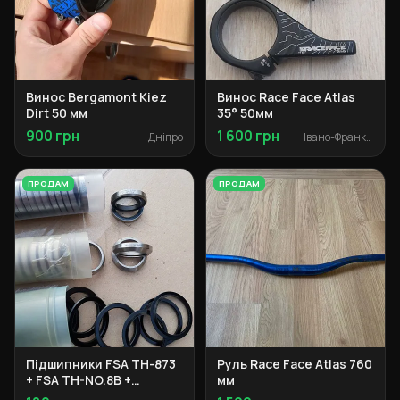
Винос Bergamont Kiez
Винос Race Face Atlas
Dirt 50 мм
35° 50мм
900 грн
1 600 грн
Дніпро
Івано-Франківськ
ПРОДАМ
ПРОДАМ
Підшипники FSA TH-873
Руль Race Face Atlas 760
+ FSA TH-NO.8B +
мм
запчастини рульової