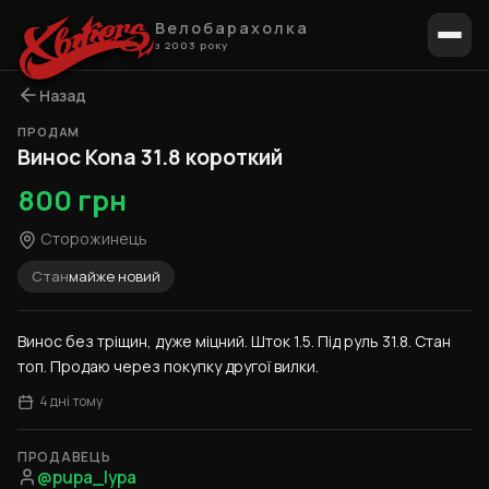
Велобарахолка
з 2003 року
Назад
ПРОДАМ
1 / 3
Винос Kona 31.8 короткий
800 грн
Сторожинець
Стан
майже новий
Винос без тріщин, дуже міцний. Шток 1.5. Під руль 31.8. Стан 
топ. Продаю через покупку другої вилки.
4 дні тому
ПРОДАВЕЦЬ
@pupa_lypa