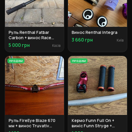
Руль Renthal Fatbar
Винос Renthal Integra
Carbon + винос Race
3 660 грн
Київ
Face Aeffect R + грипси
5 000 грн
Косів
SDG
ПРОДАМ
ПРОДАМ
Руль FireEye Blaze 670
Кермо Funn Full On +
мм + винос Truvativ
виніс Funn Stryge +
Hussefelt
грипси NN