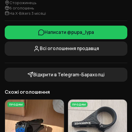
Сторожинець
6 оголошень
На X-Bikers 3 місяці
Написати @pupa_lypa
Всі оголошення продавця
Відкрити в Telegram-Барахолці
Схожі оголошення
ПРОДАМ
ПРОДАМ