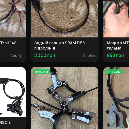
rail 148
Задній гальмо SRAM DB8
Magura MT
гідролінія
гальма
2 300 грн
950 грн
Самбір
Самбір
ПРОДАМ
ПРОДАМ
RSC з