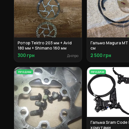
Ротор Tektro 203 мм + Avid
Гальмо Magura MT T
180 мм + Shimano 160 мм
см
300 грн
2 500 грн
Дніпро
ПРОДАМ
ПРОДАМ
Гальма Sram Code 
хомутами