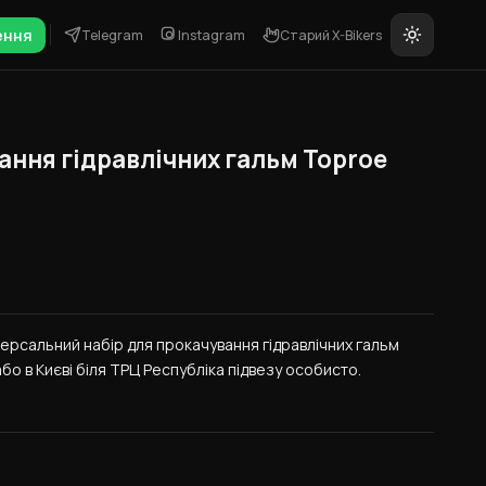
ення
Telegram
Instagram
Старий X-Bikers
ання гідравлічних гальм Toproе
ерсальний набір для прокачування гідравлічних гальм 
або в Києві біля ТРЦ Республіка підвезу особисто.