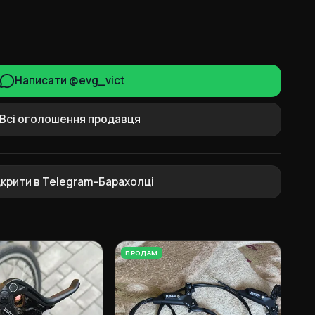
Написати @evg_vict
Всі оголошення продавця
дкрити в Telegram-Барахолці
ПРОДАМ