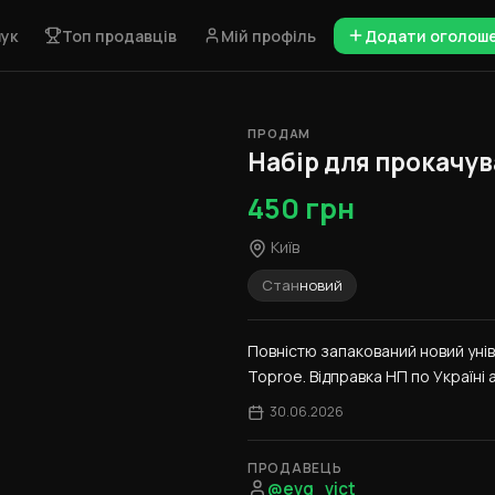
ук
Топ продавців
Мій профіль
Додати оголош
ПРОДАМ
1 / 4
Набір для прокачув
450 грн
Київ
Стан
новий
Повністю запакований новий унів
Toproе. Відправка НП по Україні 
30.06.2026
ПРОДАВЕЦЬ
@evg_vict