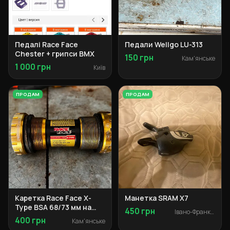
Педалі Race Face
Педали Wellgo LU-313
Chester + грипси BMX
150 грн
Кам'янське
1 000 грн
Київ
ПРОДАМ
ПРОДАМ
Каретка Race Face X-
Манетка SRAM X7
Type BSA 68/73 мм на
450 грн
Івано-Франківськ
запчастини
400 грн
Кам'янське