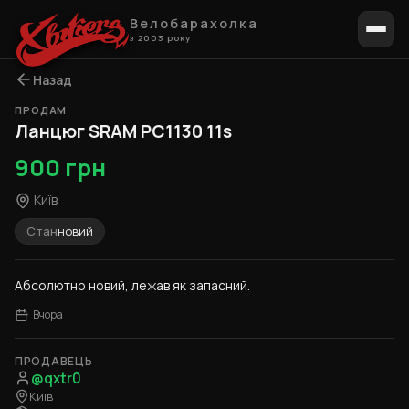
Велобарахолка
з 2003 року
Назад
ПРОДАМ
1 / 8
Ланцюг SRAM PC1130 11s
900 грн
Київ
Стан
новий
Абсолютно новий, лежав як запасний.
Вчора
ПРОДАВЕЦЬ
@qxtr0
Київ