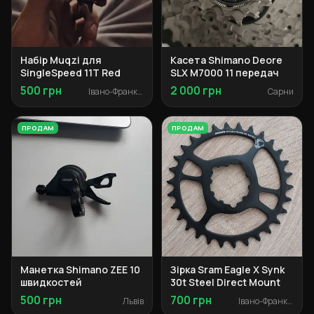
Набір Muqzi для
Касета Shimano Deore
SingleSpeed 11T Red
SLX M7000 11 передач
500 грн
2 000 грн
Івано-Франківськ
Сарни
ПРОДАМ
ПРОДАМ
Манетка Shimano ZEE 10
Зірка Sram Eagle X Synk
швидкостей
30t Steel Direct Mount
500 грн
700 грн
Львів
Івано-Франківськ