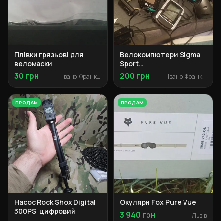
Плівки грязьові для
Велокомпютери Sigma
веломаски
Sport
BC200/300/400/500/600/70
30 грн
200 грн
Івано-Франківськ
Івано-Франківськ
+ велоліхтарики
ПРОДАМ
ПРОДАМ
Насос Rock Shox Digital
Окуляри Fox Pure Vue
300PSI цифровий
3 940 грн
Львів