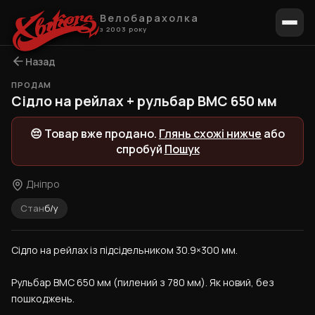
Велобарахолка
з 2003 року
Назад
ПРОДАМ
1 / 2
Сідло на рейлах + рульбар BMC 650 мм
😔 Товар вже продано.
Глянь схожі нижче
або
спробуй
Пошук
Дніпро
Стан
б/у
Сідло на рейлах із підсідельником 30.9×300 мм.
Рульбар BMC 650 мм (пилений з 780 мм). Як новий, без 
пошкоджень.