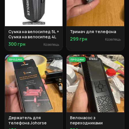
Сумка на велосипед 5L +
Тримач для телефона
Сумка на велосипед 4L
299 грн
Козелець
300 грн
Козелець
ПРОДАМ
ПРОДАМ
Держатель для
Велонасос з
телефона Johorse
переходниками