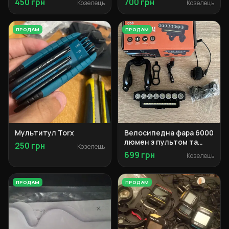
450 грн
700 грн
Козелець
Козелець
ПРОДАМ
ПРОДАМ
Мультитул Torx
Велосипедна фара 6000
люмен з пультом та
250 грн
Козелець
сигналом
699 грн
Козелець
ПРОДАМ
ПРОДАМ