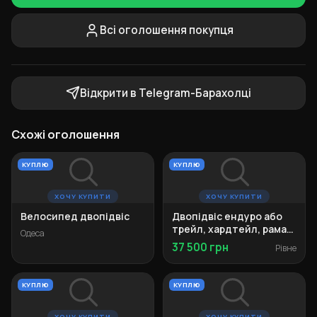
Всі оголошення покупця
Відкрити в Telegram-Барахолці
Схожі оголошення
КУПЛЮ
КУПЛЮ
ХОЧУ КУПИТИ
ХОЧУ КУПИТИ
Велосипед двопідвіс
Двопідвіс ендуро або
трейл, хардтейл, рама
Одеса
M-L
37 500 грн
Рівне
КУПЛЮ
КУПЛЮ
ХОЧУ КУПИТИ
ХОЧУ КУПИТИ