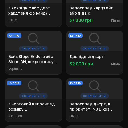
Двохпідвіс або дерт
Велосипед хардтейл
хардтейл фрірайд/
або підвіс
ендуро
Рівне
37 000 грн
Рівне
КУПЛЮ
КУПЛЮ
ХОЧУ КУПИТИ
ХОЧУ КУПИТИ
Байк Slope Enduro або
Двопідвіс/дьорт
Slope DH, ще розгляну
32 000 грн
Рівне
Dartmoor Hornet Pro
Бердичів
КУПЛЮ
КУПЛЮ
ХОЧУ КУПИТИ
ХОЧУ КУПИТИ
Дьортовий велосипед
Велосипед дьорт, в
розміру L
пріоритеті NS Bikes
Decade V2
Ужгород
Львів