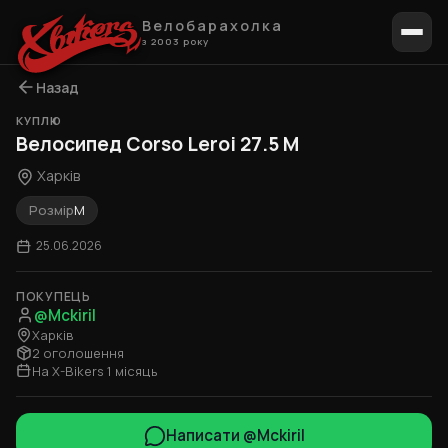
Велобарахолка
з 2003 року
Назад
КУПЛЮ
Велосипед Corso Leroi 27.5 M
Харків
Розмір
M
25.06.2026
ПОКУПЕЦЬ
@Mckiril
Харків
2 оголошення
На X-Bikers 1 місяць
Написати @Mckiril