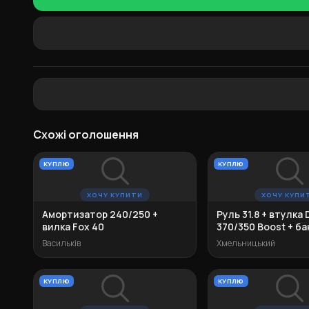
Схожі оголошення
КУПЛЮ
КУПЛЮ
ХОЧУ КУПИТИ
ХОЧУ КУПИ
Амортизатор 240/250 +
Руль 31.8 + втулка
вилка Fox 40
370/350 Boost + ба
DPS та ін.
Васильків
Хмельницький
КУПЛЮ
КУПЛЮ