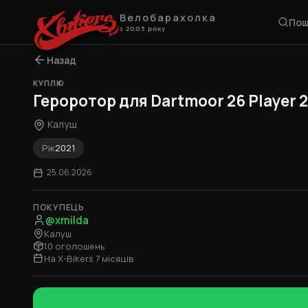
Велобарахолка
Пош
з 2003 року
Назад
КУПЛЮ
Героротор для Dartmoor 26 Player 
Калуш
Рік
2021
25.06.2026
ПОКУПЕЦЬ
@xmilda
Калуш
10 оголошень
На X-Bikers 7 місяців