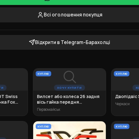
Всі оголошення покупця
Відкрити в Telegram-Барахолці
КУПЛЮ
КУПЛЮ
ТИ
ХОЧУ КУПИТИ
Х
 DT Swiss
Вилсет або колеса 26 задня
Двопідвіс S
нка Fox
вісь гайка передня
Черкаси
ексцентрик
Первомайськ
КУПЛЮ
КУПЛЮ