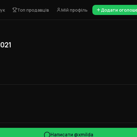
ук
Топ продавців
Мій профіль
Додати оголош
2021
Написати @xmilda