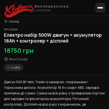
Велобарахолка
з 2003 року
Назад
ПРОДАМ
1 / 8
Електро набір 500W двигун + акумулятор
18Ah + контролер + дісплей
18750 грн
Виноградів
Стан
б/у
Двигун 500 Вт Velo Trade із камерою, покришками і 
тормозним диском. Акумулятор 18 Ач смарт ABS, зарядка 
припаяна до сумки. Сумка на всю раму з привареним портом 
для зарядки та фіксатором акумулятора. Потужний 
контролер. Дісплей на всю руку з екранчиком, де 