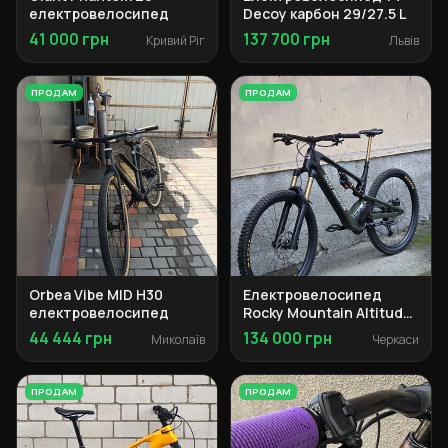
електровелосипед
Decoy карбон 29/27.5 L
41 000 грн
137 700 грн
Кривий Ріг
Львів
ПРОДАМ
ПРОДАМ
Orbea Vibe MID H30
Електровелосипед
електровелосипед
Rocky Mountain Altitude
Powerplay C90 Dyname
44 444 грн
134 000 грн
Миколаїв
Черкаси
4.0
ПРОДАМ
ПРОДАМ