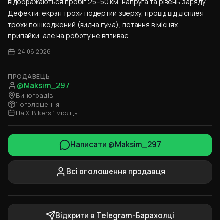
відображаються пробіг 25–50 км, напруга та рівень заряду. 
Дефекти: екран трохи подертий зверху, провід від дісплея 
трохи пошкоджений (видна гума), петання в місцях 
припайки, але на роботу не впливає.
24.06.2026
ПРОДАВЕЦЬ
@Maksim_297
Виноградів
1 оголошення
На X-Bikers 1 місяць
Написати @Maksim_297
Всі оголошення продавця
Відкрити в Telegram-Барахолці