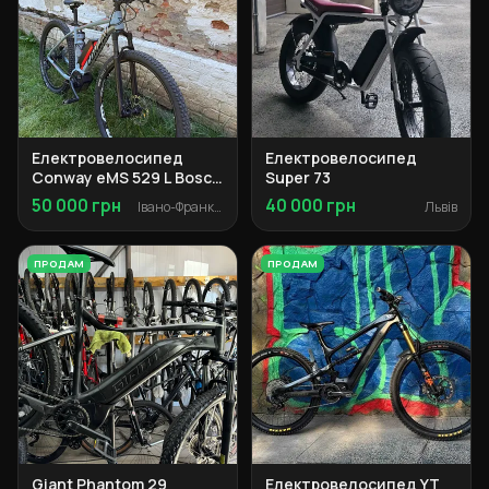
Електровелосипед
Електровелосипед
Conway eMS 529 L Bosch
Super 73
Performance 500Wh
50 000 грн
40 000 грн
Івано-Франківськ
Львів
ПРОДАМ
ПРОДАМ
Giant Phantom 29
Електровелосипед YT