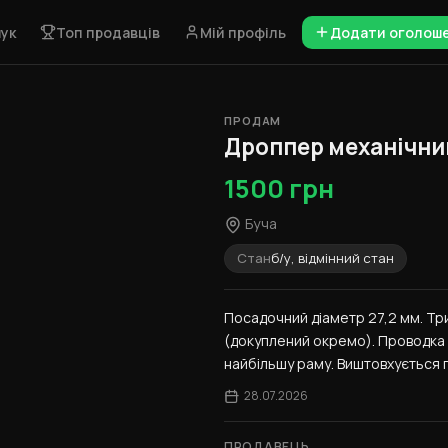
ук
Топ продавців
Мій профіль
Додати оголош
ПРОДАМ
1 / 6
Дроппер механічни
1500 грн
Буча
Стан
б/у, відмінний стан
Посадочний діаметр 27,2 мм. Три
(докуплений окремо). Проводка 
найбільшу раму. Виштовхується п
28.07.2026
ПРОДАВЕЦЬ