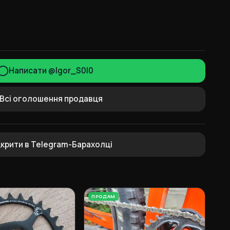
Написати @Igor_S0l0
Всі оголошення продавця
дкрити в Telegram-Барахолці
ПРОДАМ