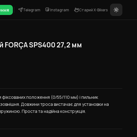
ення
Telegram
Instagram
Старий X-Bikers
й FORÇA SPS400 27,2 мм
 фіксованих положення (0/55/110 мм) і пильник 
зовнішня. Довжини троса вистачає для установки на 
ружиною. Проста та надійна конструкція.