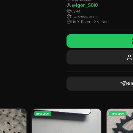
@Igor_S0l0
Буча
1 оголошення
На X-Bikers 2 місяці
Ві
ПРОДАМ
ПРОДАМ