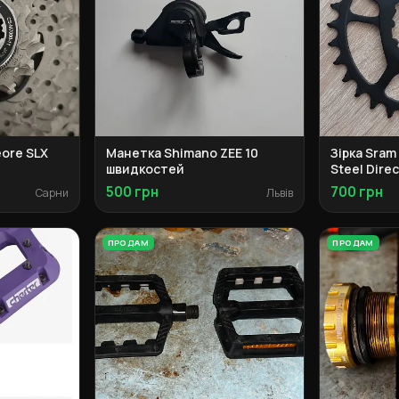
ore SLX
Манетка Shimano ZEE 10
Зірка Sram
швидкостей
Steel Dire
500 грн
700 грн
Сарни
Львів
ПРОДАМ
ПРОДАМ