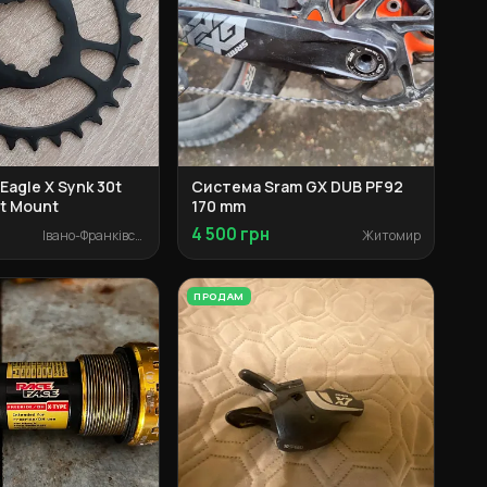
 Eagle X Synk 30t
Система Sram GX DUB PF92
ct Mount
170 mm
4 500 грн
Івано-Франківськ
Житомир
ПРОДАМ