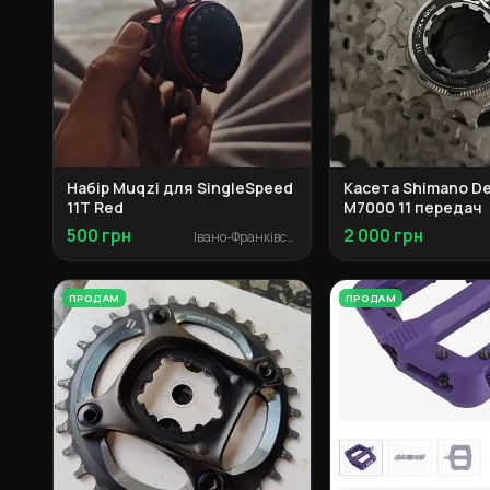
Набір Muqzi для SingleSpeed
Касета Shimano De
11T Red
M7000 11 передач
500 грн
2 000 грн
Івано-Франківськ
ПРОДАМ
ПРОДАМ