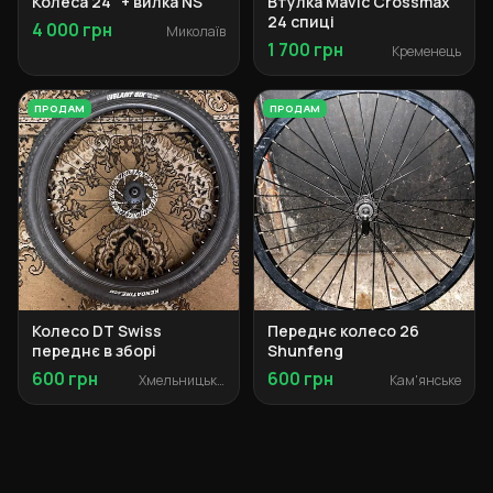
Колеса 24" + вилка NS
Втулка Mavic Crossmax
24 спиці
4 000 грн
Миколаїв
1 700 грн
Кременець
ПРОДАМ
ПРОДАМ
Колесо DT Swiss
Переднє колесо 26
переднє в зборі
Shunfeng
600 грн
600 грн
Хмельницький
Кам'янське