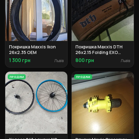
Покришка Maxxis Ikon
Покришка Maxxis DTH
26x2.35 OEM
26x2.15 Folding EXO
Tanwall
1 300 грн
800 грн
Львів
Львів
ПРОДАМ
ПРОДАМ