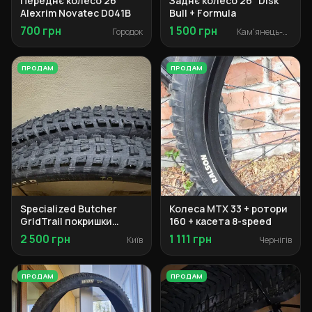
Переднє колесо 26
Заднє колесо 26" Disk
Alexrim Novatec D041B
Bull + Formula
700 грн
1 500 грн
Городок
Кам'янець-Подільський
ПРОДАМ
ПРОДАМ
Specialized Butcher
Колеса MTX 33 + ротори
GridTrail покришки
160 + касета 8-speed
29x2.3
2 500 грн
1 111 грн
Київ
Чернігів
ПРОДАМ
ПРОДАМ