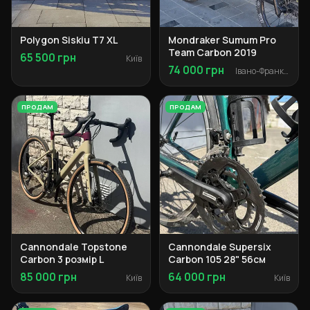
Polygon Siskiu T7 XL
Mondraker Sumum Pro
Team Carbon 2019
65 500 грн
Київ
74 000 грн
Івано-Франківськ
ПРОДАМ
ПРОДАМ
Cannondale Topstone
Cannondale Supersix
Carbon 3 розмір L
Carbon 105 28" 56см
85 000 грн
64 000 грн
Київ
Київ