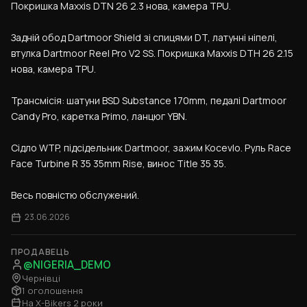
Покришка Maxxis DTN 26 2.3 нова, камера TPU.
Задній обод Dartmoor Shield зі спицями DT, латунні ніпелі, 
втулка Dartmoor Reel Pro V2 SS. Покришка Maxxis DTH 26 2.15 
нова, камера TPU.
Трансмісія: шатуни BSD Substance 170mm, педалі Dartmoor 
Candy Pro, каретка Primo, ланцюг YBN.
Сідло WTP, підсідельник Dartmoor, зажим Kocevlo. Руль Race 
Face Turbine R 35 35mm Rise, винос Title 35 35.
Весь повністю обслужений.
23.06.2026
ПРОДАВЕЦЬ
@NIGERIA_DEMO
Чернівці
1 оголошення
На X-Bikers 2 роки