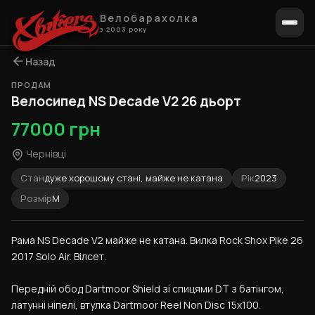
Велобарахолка
з 2003 року
Назад
ПРОДАМ
1 / 10
Велосипед NS Decade V2 26 дьорт
77000 грн
Чернівці
Стан
дуже хорошому стані, майже не катана
Рік
2023
Розмір
M
Рама NS Decade V2 майже не катана. Вилка Rock Shox Pike 26 
2017 Solo Air. Вілсет.
Передній обод Dartmoor Shield зі спицями DT з батінгом, 
латунні ніпелі, втулка Dartmoor Reel Non Disc 15x100. 