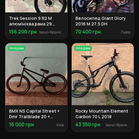
Trek Session 9 R2 M
Велосипед Giant Glory
алюмінієва рама 29
2016 M 27.5 DH
колеса
156 200 грн
70 400 грн
Івано-Франківськ
Львів
ПРОДАМ
ПРОДАМ
BMX NS Capital Street +
Rocky Mountain Element
Dmr Trailblade 20 +
Carbon 70 L 2018
компоненти
16 000 грн
43 350 грн
Київ
Івано-Франківськ