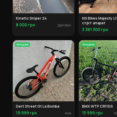
Kinetic Sniper 24
NS Bikes Majesty L
стріт апарат
8 000 грн
Дрогобич
3 381 300 грн
ПРОДАМ
ПРОДАМ
Dert Street Gt La Bomba
BMX WTP CRYSIS
19 999 грн
15 999 грн
Київ
К