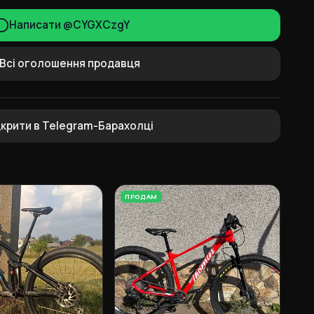
Написати @CYGXCzgY
Всі оголошення продавця
дкрити в Telegram-Барахолці
ПРОДАМ