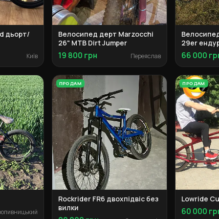
td дьорт/
Велосипед дерт Marzocchi
Велосипед 
26" MTB Dirt Jumper
29er енду
19 800 грн
66 000 гр
Київ
Переяслав
ПРОДАМ
ПРОДАМ
Rockrider FR6 двохпідвіс без
Lowride C
вилки
60 000 гр
ропивницький