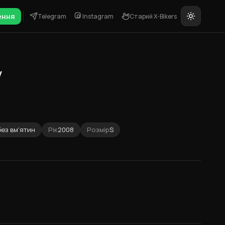
ення
Telegram
Instagram
Старий X-Bikers
y
без вм'ятин
Рік
2008
Розмір
S