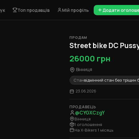
ук
Топ продавців
Мій профіль
Додати оголош
ПРОДАМ
1 / 5
Street bike DC Puss
26000 грн
Вінниця
Стан
відмінний стан без тріщин 
23.06.2026
ПРОДАВЕЦЬ
@CYGXCzgY
Вінниця
1 оголошення
На X-Bikers 1 місяць