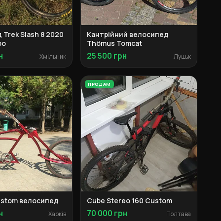
Trek Slash 8 2020
Кантрійний велосипед
ро
Thömus Tomcat
н
25 500 грн
Хмільник
Луцьк
ПРОДАМ
ustom велосипед
Cube Stereo 160 Custom
н
70 000 грн
Харків
Полтава