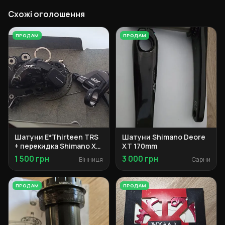
Схожі оголошення
ПРОДАМ
ПРОДАМ
Шатуни E*Thirteen TRS
Шатуни Shimano Deore
+ перекидка Shimano XT
XT 170mm
M8000
1 500 грн
3 000 грн
Вінниця
Сарни
ПРОДАМ
ПРОДАМ