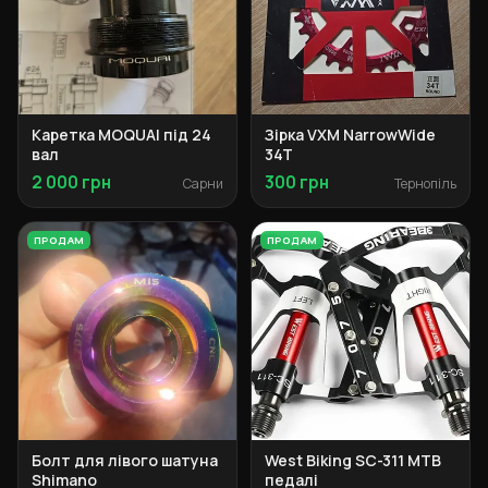
Каретка MOQUAI під 24
Зірка VXM NarrowWide
вал
34T
2 000 грн
300 грн
Сарни
Тернопіль
ПРОДАМ
ПРОДАМ
Болт для лівого шатуна
West Biking SC-311 MTB
Shimano
педалі