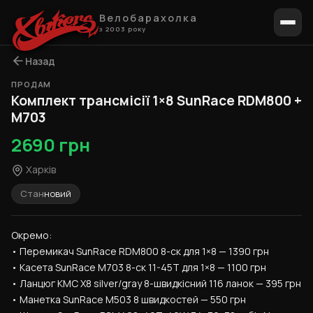
Велобарахолка
з 2003 року
Назад
ПРОДАМ
1 / 10
Комплект трансмісії 1×8 SunRace RDM800 +
M703
2690 грн
Харків
Стан
новий
Окремо:
• Перемикач SunRace RDM800 8-ск для 1×8 — 1390 грн
• Касета SunRace M703 8-ск 11-45T для 1×8 — 1100 грн
• Ланцюг KMC X8 silver/gray 8-швидкісний 116 ланок — 395 грн
• Манетка SunRace M503 8 швидкостей — 550 грн