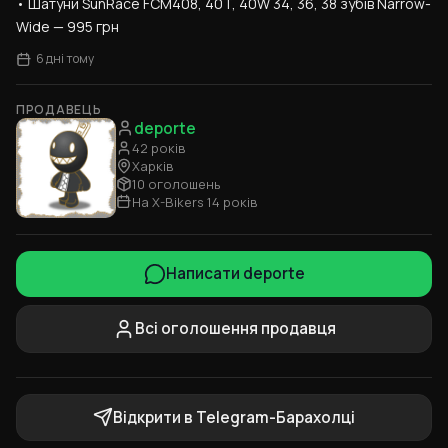
• Шатуни SunRace FCM408, 40T, 40W 34, 36, 38 зубів Narrow-
Wide — 995 грн
6 дні тому
ПРОДАВЕЦЬ
deporte
42 років
Харків
10 оголошень
На X-Bikers 14 років
Написати deporte
Всі оголошення продавця
Відкрити в Telegram-Барахолці