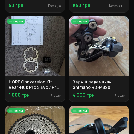
50 грн
850 грн
Городок
Козелець
ПРОДАМ
ПРОДАМ
HOPE Conversion Kit
Задній перемикач
Rear-Hub Pro 2 Evo / Pro
Shimano RD-M820
4 to 12x148mm Boost
1 000 грн
4 000 грн
Луцьк
Луцьк
ПРОДАМ
ПРОДАМ