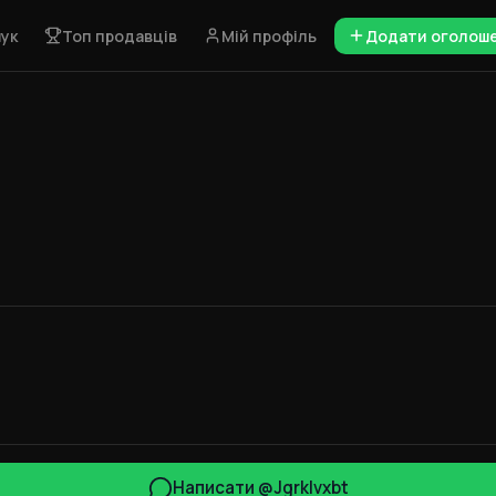
ук
Топ продавців
Мій профіль
Додати оголош
Написати @Jgrklvxbt