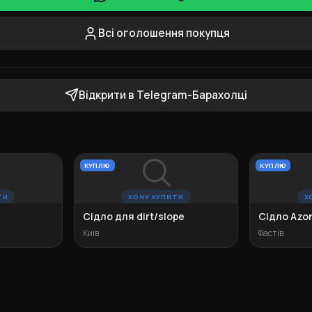
Всі оголошення покупця
Відкрити в Telegram-Барахолці
КУПЛЮ
КУПЛЮ
ТИ
ХОЧУ КУПИТИ
Х
Сідло для dirt/slope
Сідло Azon
Київ
Фастів