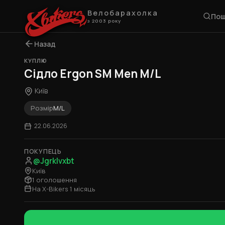
Велобарахолка
Пош
з 2003 року
Назад
КУПЛЮ
Сідло Ergon SM Men M/L
Київ
Розмір
M/L
22.06.2026
ПОКУПЕЦЬ
@Jgrklvxbt
Київ
1 оголошення
На X-Bikers 1 місяць