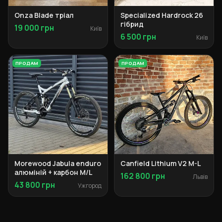
Onza Blade тріал
Specialized Hardrock 26
гібрид
19 000 грн
Київ
6 500 грн
Київ
ПРОДАМ
ПРОДАМ
Morewood Jabula enduro
Canfield Lithium V2 M-L
алюміній + карбон M/L
162 800 грн
Львів
43 800 грн
Ужгород