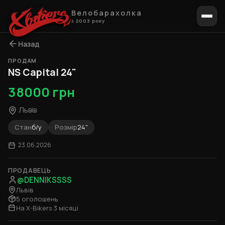
Велобарахолка
з 2003 року
Назад
ПРОДАМ
1 / 10
NS Capital 24"
38000 грн
Львів
Стан
б/у
Розмір
24"
23.06.2026
ПРОДАВЕЦЬ
@DENNIKSSSS
Львів
5 оголошень
На X-Bikers 3 місяці