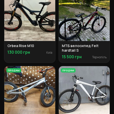
Orbea Rise M10
МТБ велосипед Felt
hardtail S
130 000 грн
Київ
15 500 грн
Тернопіль
ПРОДАМ
ПРОДАМ