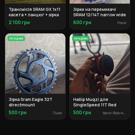
Трансмісія SRAM GX 1x11
Зірки на перемикачі
касета + ланцюг + зірка
SRAM 12/14T narrow wide
2 100 грн
600 грн
Рівне
ПРОДАМ
ПРОДАМ
Зірка Sram Eagle 32T
Набір Muqzi для
directmount
SingleSpeed 11T Red
500 грн
500 грн
Львів
Івано-Франківськ