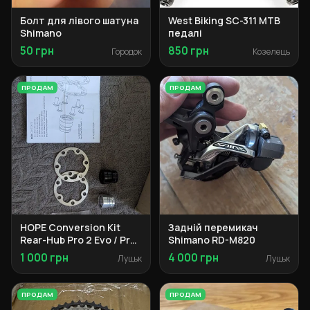
Болт для лівого шатуна
West Biking SC-311 MTB
Shimano
педалі
50 грн
850 грн
Городок
Козелець
ПРОДАМ
ПРОДАМ
HOPE Conversion Kit
Задній перемикач
Rear-Hub Pro 2 Evo / Pro
Shimano RD-M820
4 to 12x148mm Boost
1 000 грн
4 000 грн
Луцьк
Луцьк
ПРОДАМ
ПРОДАМ