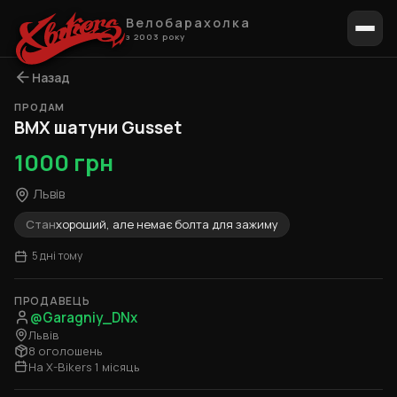
Велобарахолка
з 2003 року
Назад
ПРОДАМ
1 / 3
BMX шатуни Gusset
1000 грн
Львів
Стан
хороший, але немає болта для зажиму
5 дні тому
ПРОДАВЕЦЬ
@Garagniy_DNx
Львів
8 оголошень
На X-Bikers 1 місяць