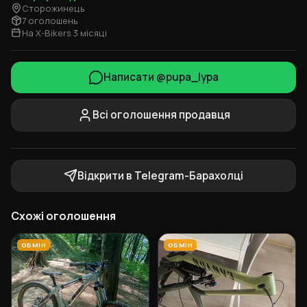
Сторожинець
7 оголошень
На X-Bikers 3 місяці
Написати @pupa_lypa
Всі оголошення продавця
Відкрити в Telegram-Барахолці
Схожі оголошення
ОБМІН
ОБМІН