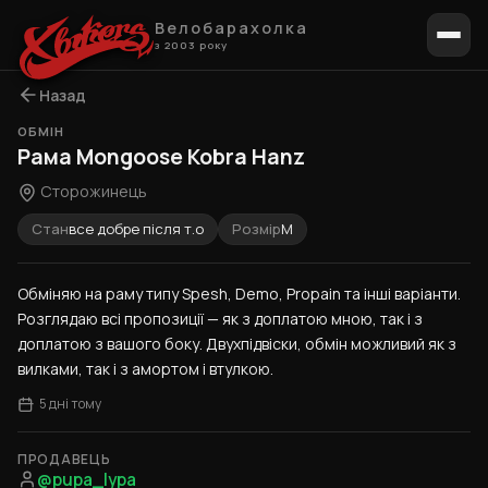
Велобарахолка
з 2003 року
Назад
ОБМІН
1 / 2
Рама Mongoose Kobra Hanz
Сторожинець
Стан
все добре після т.о
Розмір
M
Обміняю на раму типу Spesh, Demo, Propain та інші варіанти. 
Розглядаю всі пропозиції — як з доплатою мною, так і з 
доплатою з вашого боку. Двухпідвіски, обмін можливий як з 
вилками, так і з амортом і втулкою.
5 дні тому
ПРОДАВЕЦЬ
@pupa_lypa