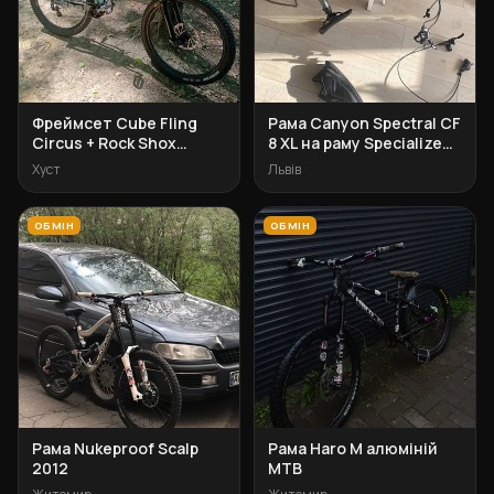
Фреймсет Cube Fling
Рама Canyon Spectral CF
Circus + Rock Shox
8 XL на раму Specialized
Domain 302 + Truwativ
Status 160 S5-S6
Хуст
Львів
Hammersmith + заднє
колесо
ОБМІН
ОБМІН
Рама Nukeproof Scalp
Рама Haro M алюміній
2012
MTB