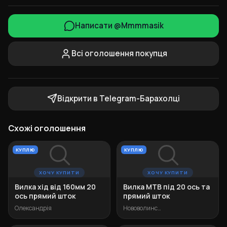
Написати @Mmmmasik
Всі оголошення покупця
Відкрити в Telegram-Барахолці
Схожі оголошення
КУПЛЮ
КУПЛЮ
ХОЧУ КУПИТИ
ХОЧУ КУПИТИ
Вилка хід від 160мм 20
Вилка MTB під 20 ось та
ось прямий шток
прямий шток
Олександрія
Нововолинськ