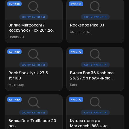
КУПЛЮ
КУПЛЮ
ХОЧУ КУПИТИ
ХОЧУ КУПИТИ
Вилка Marzocchi /
Rockshox Pike DJ
RockShox / Fox 26" до
Хмельницький
150мм
Ладижин
КУПЛЮ
КУПЛЮ
ХОЧУ КУПИТИ
ХОЧУ КУПИТИ
Rock Shox Lyrik 27.5
Вилка Fox 36 Kashima
15/100
26/27.5 з пружиною
Float
Житомир
Київ
КУПЛЮ
КУПЛЮ
ХОЧУ КУПИТИ
ХОЧУ КУПИТИ
Вилка Dmr Trailblade 20
Куплю ноги до
ось
Marzocchi 888 в не