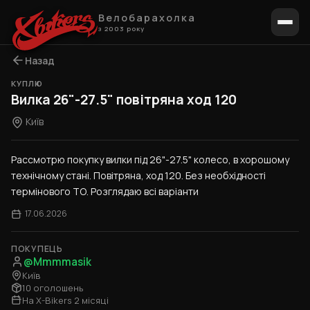
Велобарахолка
з 2003 року
Назад
КУПЛЮ
Вилка 26"-27.5" повітряна ход 120
Київ
Рассмотрю покупку вилки під 26"-27.5" колесо, в хорошому 
технічному стані. Повітряна, ход 120. Без необхідності 
термінового ТО. Розглядаю всі варіанти
17.06.2026
ПОКУПЕЦЬ
@Mmmmasik
Київ
10 оголошень
На X-Bikers 2 місяці