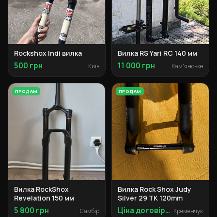
Rockshox Indi вилка
Вилка RS Yari RC 140 мм
500 грн
11 000 грн
Київ
Кам'янське
ПРОДАМ
ПРОДАМ
Вилка RockShox
Вилка Rock Shox Judy
Revelation 150 мм
Silver 29 TK 120mm
5 800 грн
Ціна договірна
Самбір
Кременчук