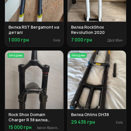
Вилка RST Bergamont на
Вилка RockShox
деталі
Revolution 2020
1 000 грн
7 000 грн
Київ
Дрогобич
ПРОДАМ
ПРОДАМ
Rock Shox Domain
Вилка Ohlins DH38
Charger R 38 вилка
29 436 грн
Київ
160мм
15 000 грн
Івано-Франківськ