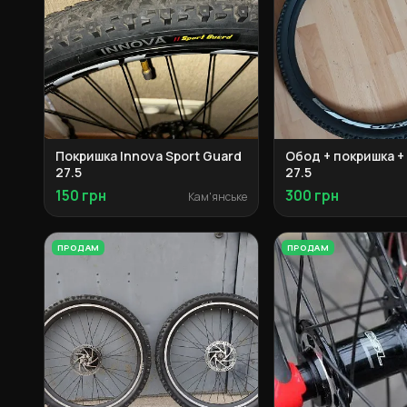
Покришка Innova Sport Guard
Обод + покришка +
27.5
27.5
150 грн
300 грн
Кам'янське
ПРОДАМ
ПРОДАМ