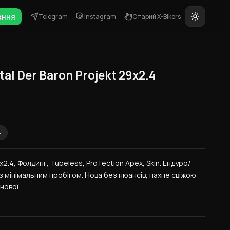
ення
Telegram
Instagram
Старий X-Bikers
l Der Baron Projekt 29x2.4
4
x2.4, Фолдинг, Tubeless, ProTection Apex, Skin. Ендуро/
з мінімальним пробігом. Нова без нюансів, пахне свіжою 
нової.