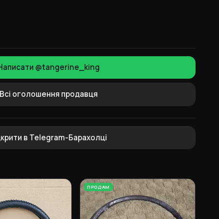
Написати @tangerine_king
Всі оголошення продавця
дкрити в Telegram-Барахолці
ПРОДАМ