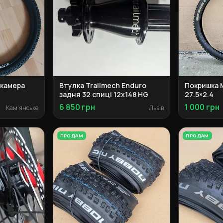
 камера
Втулка Trailmech Enduro
Покришка M
задня 32 спиці 12x148 HG
27.5×2.4
6 850 грн
1 000 грн
Кам'янське
Львів
ПРОДАМ
ПРОДАМ