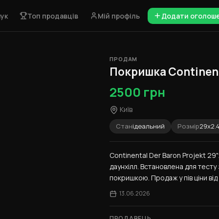
ук
Топ продавців
Мій профіль
Додати оголош
ПРОДАМ
1 / 4
Покришка Continenta
2500 грн
Київ
Стан
ідеальний
Розмір
29x2.
Continental Der Baron Projekt 29"
даунхілл. Встановлена для тесту 
покришкою. Продаж у пів ціни від 
13.06.2026
ПРОДАВЕЦЬ