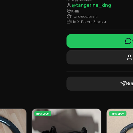
@tangerine_king
Київ
1 оголошення
На X-Bikers 3 роки
Ві
ПРОДАМ
ПРОДАМ