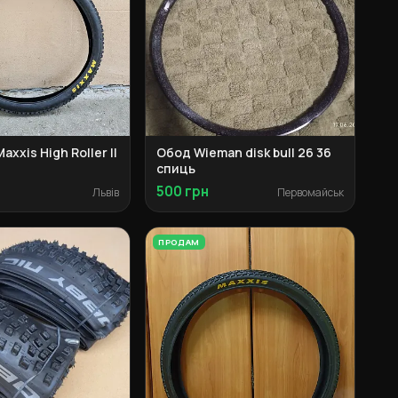
axxis High Roller II
Обод Wieman disk bull 26 36
спиць
500 грн
Львів
Первомайськ
ПРОДАМ