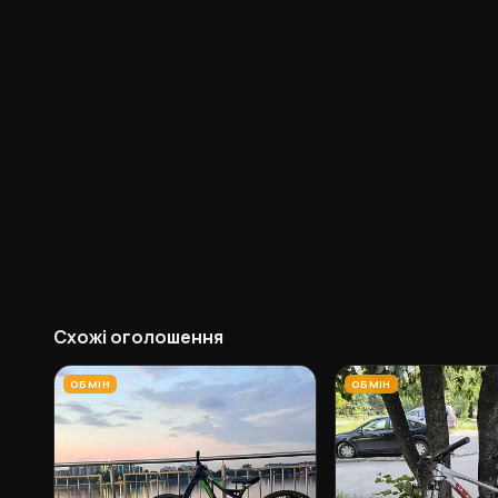
Схожі оголошення
ОБМІН
ОБМІН