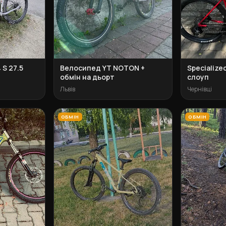
 S 27.5
Велосипед YT NOTON +
Specialize
обмін на дьорт
слоуп
Львів
Чернівці
ОБМІН
ОБМІН