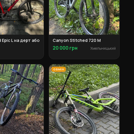
d Epic L на дерт або
Canyon Stitched 720 M
20 000 грн
Хмельницький
ОБМІН