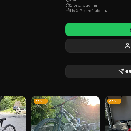
2 оголошення
На X-Bikers 1 місяць
Ві
ОБМІН
ОБМІН