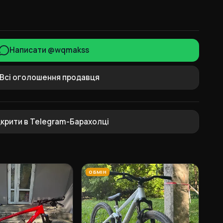
Написати @wqmakss
Всі оголошення продавця
дкрити в Telegram-Барахолці
ОБМІН