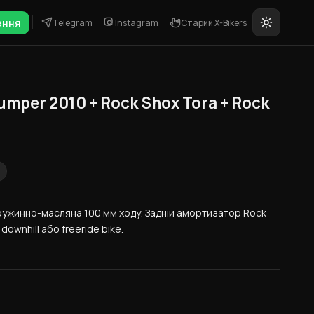
ення
Telegram
Instagram
Старий X-Bikers
umper 2010 + Rock Shox Tora + Rock
ружинно-масляна 100 мм ходу. Задній амортизатор Rock 
ownhill або freeride bike.