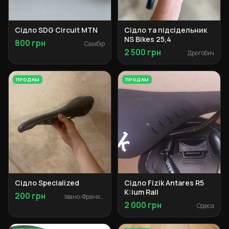
Сідло SDG Circuit MTN
Сідло та підсідельник
NS Bikes 25,4
800 грн
Самбір
2 500 грн
Дрогобич
ПРОДАМ
ПРОДАМ
Сідло Specialized
Сідло Fizik Antares R5
K:ium Rail
200 грн
Івано-Франківськ
2 000 грн
Одеса