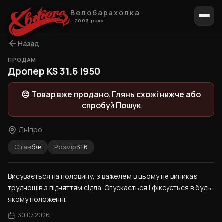
Велобарахолка
з 2003 року
Назад
ПРОДАМ
Дропер KS 31.6 i950
😔 Товар вже продано.
Глянь схожі нижче
або
спробуй
Пошук
Дніпро
Стан
б/в
Розмір
31.6
Висувається на половину, з важелем в цьому не виникає 
труднощів з підняттям сідла. Опускається і фіксується в будь-
якому положенні.
30.07.2026