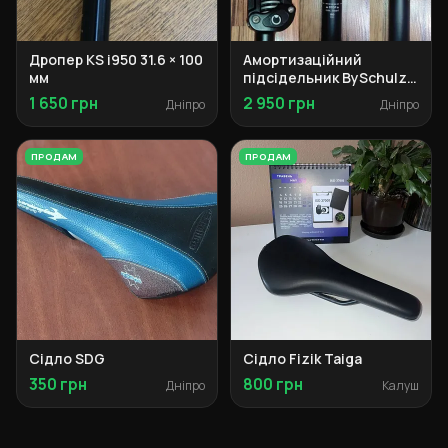
Дропер KS i950 31.6 × 100
Амортизаційний
мм
підсідельник BySchulz
G.2 30.9
1 650 грн
2 950 грн
Дніпро
Дніпро
ПРОДАМ
ПРОДАМ
Сідло SDG
Сідло Fizik Taiga
350 грн
800 грн
Дніпро
Калуш