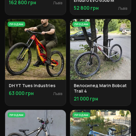
Enduro EVO 650b М
162 800 грн
Львів
52 800 грн
Львів
ПРОДАМ
ПРОДАМ
DH YT Tues Industries
Велосипед Marin Bobcat
Trail 4
63 000 грн
Львів
21 000 грн
ПРОДАМ
ПРОДАМ