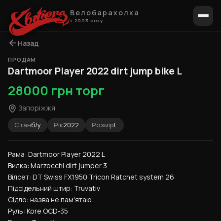
Велобарахолка
з 2003 року
Назад
ПРОДАМ
1 / 8
Dartmoor Player 2022 dirt jump bike L
28000 грн торг
Запоріжжя
Стан
б/у
Рік
2022
Розмір
L
Рама: Dartmoor Player 2022 L
Вилка: Marzocchi dirt jumper 3
Вілсет: DT Swiss FX1950 Tricon Ratchet system 26
Підсідельний штир: Truvativ
Сідло: назва не пам'ятаю
Руль: Kore OCD-35