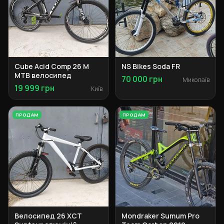
Cube Acid Comp 26 M
NS Bikes Soda FR
MTB велосипед
70 000 грн
Миколаїв
19 999 грн
Київ
ПРОДАМ
ПРОДАМ
Велосипед 26 XCT
Mondraker Sumum Pro