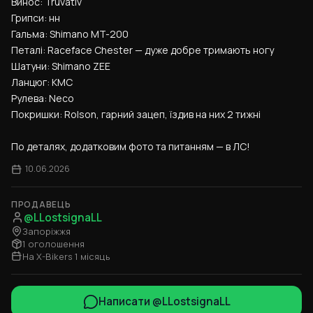
Винос: Truvativ
Грипси: нн
Гальма: Shimano MT-200
Петалі: Raceface Chester — дуже добре тримають ногу
Шатуни: Shimano ZEE
Ланцюг: KMC
Рулева: Neco
Покришки: Rolson, гарний зацеп, їздив на них 2 тижні
По деталях, додатковим фото та питанням — в ЛС!
10.06.2026
ПРОДАВЕЦЬ
@LLostsignaLL
Запоріжжя
1 оголошення
На X-Bikers 1 місяць
Написати @LLostsignaLL